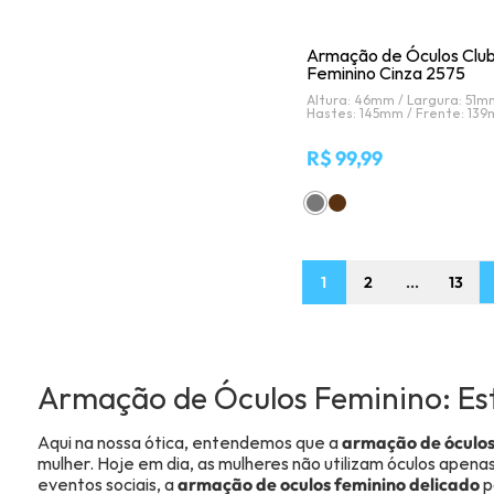
Armação de Óculos Clu
Feminino Cinza 2575
Altura: 46mm /
Largura: 51m
Hastes: 145mm /
Frente: 13
R$ 99,99
1
2
...
13
Armação de Óculos Feminino: Est
Aqui na nossa ótica, entendemos que a
armação de óculos
mulher. Hoje em dia, as mulheres não utilizam óculos ape
eventos sociais, a
armação de oculos feminino delicado
p