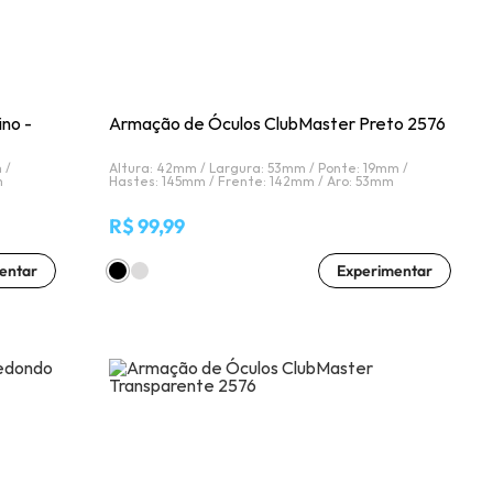
no -
Armação de Óculos ClubMaster Preto 2576
 /
Altura: 42mm /
Largura: 53mm /
Ponte: 19mm /
m
Hastes: 145mm /
Frente: 142mm /
Aro: 53mm
R$ 99,99
entar
Experimentar