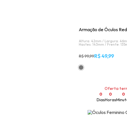
Armação de Óculos Red
Altura: 42mm /
Largura: 46
Hastes: 143mm /
Frente: 13
R$ 49,99
R$ 99,99
Oferta ter
0
0
0
Dias
Horas
Minut