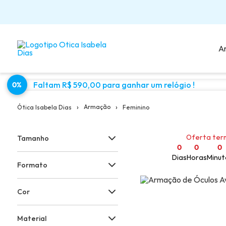
A
Faltam R$ 590,00 para ganhar um relógio !
0%
Sugestões para você:
›
›
Armação
Feminino
Ótica Isabela Dias
Oferta ter
Tamanho
0
0
0
Dias
Horas
Minut
Formato
Cor
Material