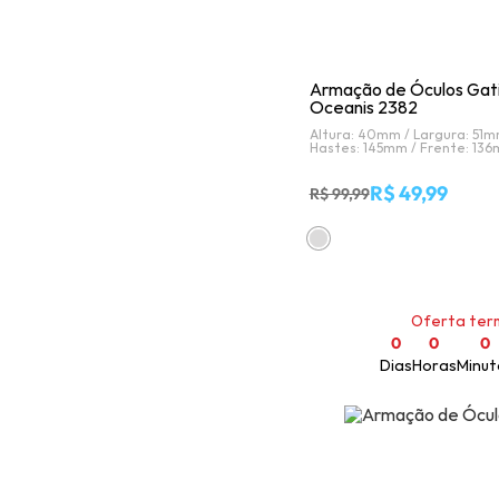
Armação de Óculos Gati
Oceanis 2382
Altura: 40mm /
Largura: 51m
Hastes: 145mm /
Frente: 13
R$ 49,99
R$ 99,99
Oferta ter
0
0
0
Dias
Horas
Minut