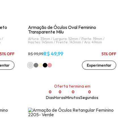
reto
Armação de Óculos Oval Feminino
Transparente Milu
 /
Altura: 35mm /
Largura: 52mm /
Ponte: 19mm /
m
Hastes: 145mm /
Frente: 143mm /
Aro: 49mm
R$ 49,99
51% OFF
R$ 99,99
51% OFF
entar
Experimentar
Oferta termina em
0
0
0
0
Dias
Horas
Minutos
Segundos