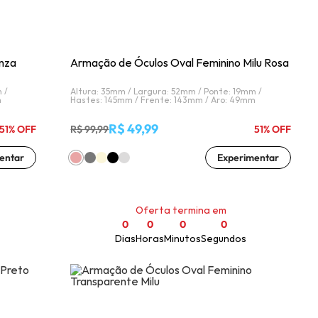
nza
Armação de Óculos Oval Feminino Milu Rosa
 /
Altura: 35mm /
Largura: 52mm /
Ponte: 19mm /
m
Hastes: 145mm /
Frente: 143mm /
Aro: 49mm
R$ 49,99
51% OFF
R$ 99,99
51% OFF
entar
Experimentar
Oferta termina em
0
0
0
0
Dias
Horas
Minutos
Segundos