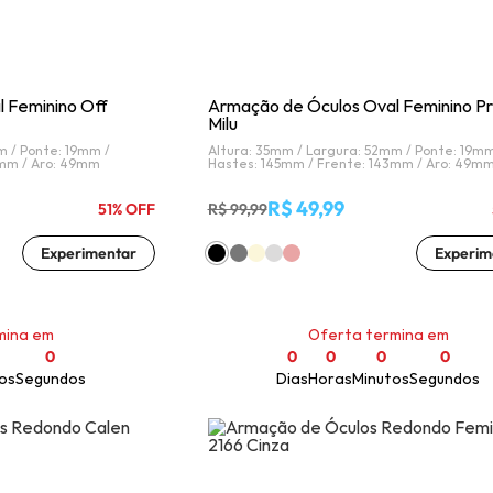
 Feminino Off
Armação de Óculos Oval Feminino P
Milu
m /
Ponte: 19mm /
Altura: 35mm /
Largura: 52mm /
Ponte: 19mm
3mm /
Aro: 49mm
Hastes: 145mm /
Frente: 143mm /
Aro: 49m
R$ 49,99
51% OFF
R$ 99,99
Experimentar
Experim
mina em
Oferta termina em
0
0
0
0
0
os
Segundos
Dias
Horas
Minutos
Segundos