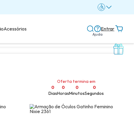
ão
Acessórios
Entrar
Ajuda
Central de ajuda
Dicas e guias
Oferta termina em
Dicas de lentes
0
0
0
0
Dias
Horas
Minutos
Segundos
Avaliações dos clientes