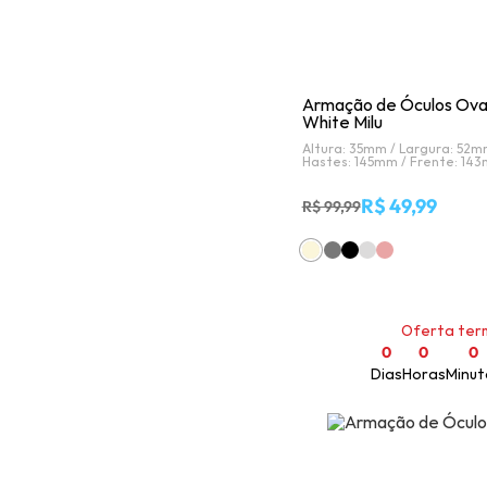
Armação de Óculos Oval
White Milu
Altura: 35mm /
Largura: 52m
Hastes: 145mm /
Frente: 14
R$ 49,99
R$ 99,99
Oferta ter
0
0
0
Dias
Horas
Minut