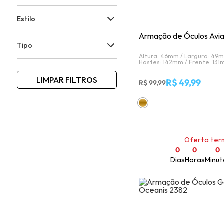
Estilo
Armação de Óculos Avia
Tipo
Altura: 46mm /
Largura: 49
Hastes: 142mm /
Frente: 131
LIMPAR FILTROS
R$ 49,99
R$ 99,99
Oferta ter
0
0
0
Dias
Horas
Minut