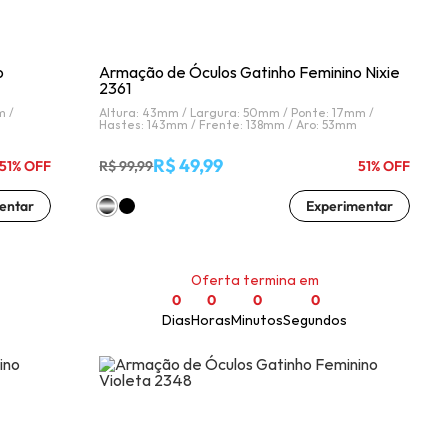
Prove óculos online
o
Armação de Óculos Gatinho Feminino Nixie
2361
Acompanhe seu pedido
m /
Altura: 43mm /
Largura: 50mm /
Ponte: 17mm /
Hastes: 143mm /
Frente: 138mm /
Aro: 53mm
R$ 49,99
51% OFF
R$ 99,99
51% OFF
Como comprar óculos online
entar
Experimentar
Oferta termina em
Projeto Social
0
0
0
0
Dias
Horas
Minutos
Segundos
Livro Infantil Grátis
Central de Ajuda