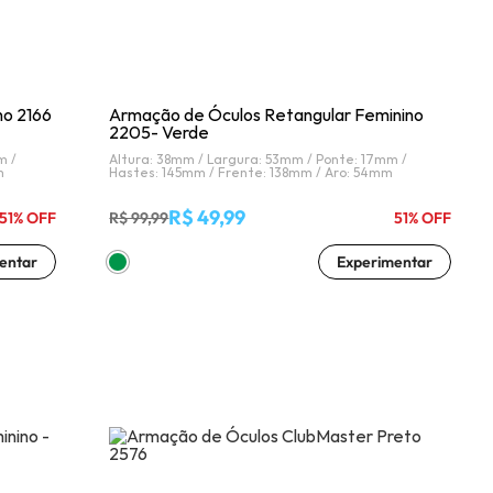
o 2166
Armação de Óculos Retangular Feminino
2205- Verde
m /
Altura: 38mm /
Largura: 53mm /
Ponte: 17mm /
m
Hastes: 145mm /
Frente: 138mm /
Aro: 54mm
R$ 49,99
51% OFF
R$ 99,99
51% OFF
entar
Experimentar