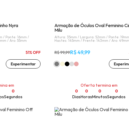
inho Nyra
Armação de Óculos Oval Feminino Ci
Milu
m /
Ponte: 16mm /
Altura: 35mm /
Largura: 52mm /
Ponte: 19mm
0mm /
Aro: 55mm
Hastes: 145mm /
Frente: 143mm /
Aro: 49m
R$ 49,99
51% OFF
R$ 99,99
Experimentar
Experim
mina em
Oferta termina em
0
0
0
0
0
os
Segundos
Dias
Horas
Minutos
Segundos