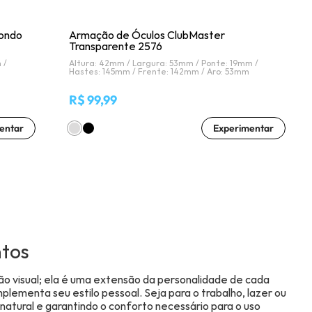
ondo
Armação de Óculos ClubMaster
Transparente 2576
 /
Altura: 42mm /
Largura: 53mm /
Ponte: 19mm /
m
Hastes: 145mm /
Frente: 142mm /
Aro: 53mm
R$ 99,99
entar
Experimentar
ntos
ão visual; ela é uma extensão da personalidade de cada
ementa seu estilo pessoal. Seja para o trabalho, lazer ou
atural e garantindo o conforto necessário para o uso