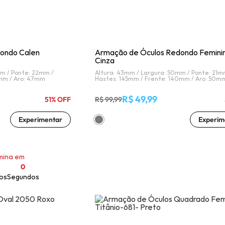
ondo Calen
Armação de Óculos Redondo Feminin
Cinza
mm /
Ponte: 22mm /
Altura: 43mm /
Largura: 50mm /
Ponte: 21m
5mm /
Aro: 47mm
Hastes: 145mm /
Frente: 140mm /
Aro: 50m
R$ 49,99
51% OFF
R$ 99,99
Experimentar
Experim
mina em
0
os
Segundos