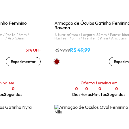
nho Feminino
Armação de Óculos Gatinho Feminin
Ravena
m /
Ponte: 16mm /
Altura: 40mm /
Largura: 54mm /
Ponte: 16m
6mm /
Aro: 53mm
Hastes: 145mm /
Frente: 139mm /
Aro: 55mm
R$ 49,99
51% OFF
R$ 99,99
Experimentar
Experim
mina em
Oferta termina em
0
0
0
0
0
os
Segundos
Dias
Horas
Minutos
Segundos