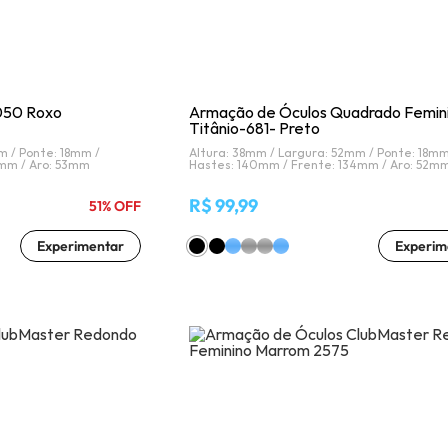
050 Roxo
Armação de Óculos Quadrado Femini
Titânio-681- Preto
m /
Ponte: 18mm /
Altura: 38mm /
Largura: 52mm /
Ponte: 18mm
5mm /
Aro: 53mm
Hastes: 140mm /
Frente: 134mm /
Aro: 52m
R$ 99,99
51% OFF
Experimentar
Experim