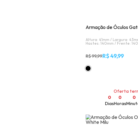
Armação de Óculos Gat
Altura: 41mm /
Largura: 43m
Hastes: 140mm /
Frente: 14
R$ 49,99
R$ 99,99
Oferta ter
0
0
0
Dias
Horas
Minut