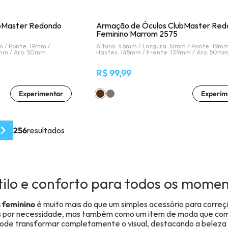
bMaster Redondo
Armação de Óculos ClubMaster Red
Feminino Marrom 2575
m /
Ponte: 19mm /
Altura: 46mm /
Largura: 51mm /
Ponte: 19mm
9mm /
Aro: 50mm
Hastes: 145mm /
Frente: 139mm /
Aro: 50m
R$ 99,99
Experimentar
Experim
256
resultados
ilo e conforto para todos os mome
 feminino
é muito mais do que um simples acessório para correç
nas por necessidade, mas também como um item de moda que compl
ode transformar completamente o visual, destacando a beleza n