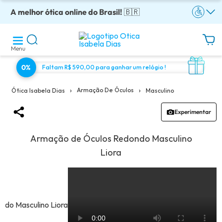
A melhor ótica online do Brasil!
Óculos completos armação + lentes a partir: R$199
Adquira em até 10x sem juros!
Enviamos para todo o Brasil!
Óculos de grau com preço justo!
🇧🇷
Menu
0%
Faltam R$ 590,00 para ganhar um relógio !
›
›
Armação De Óculos
Masculino
Ótica Isabela Dias
Experimentar
Armação de Óculos Redondo Masculino
Liora