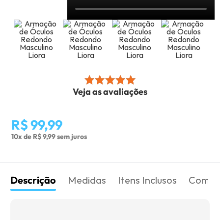
Veja as avaliações
R$ 99,99
10x de R$ 9,99 sem juros
Descrição
Medidas
Itens Inclusos
Como 