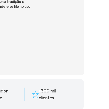
une tradição e
e e estilo no uso
ador
+300 mil
e
clientes