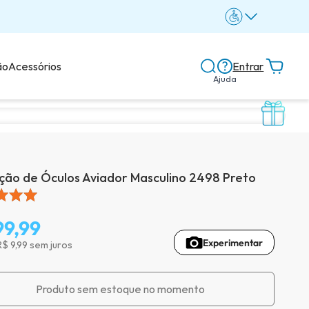
ão
Acessórios
Entrar
Ajuda
Central de ajuda
Dicas e guias
ão de Óculos Aviador Masculino 2498 Preto
Dicas de lentes
99,99
Experimentar
R$ 9,99 sem juros
Avaliações dos clientes
Produto sem estoque no momento