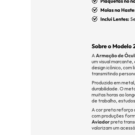
Plaquetas no na
Molas na Haste
Inclui Lentes:
Se
Sobre o Modelo 
A
Armação de Ócul
um visual marcante, 
design icônico, com 
transmitindo persona
Produzida em metal
durabilidade. O meta
muitas horas ao long
de trabalho, estudos
A cor preta reforça 
com produções forma
Aviador
preta trans
valorizam um acessó