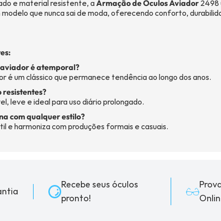
do e material resistente, a
Armação de Óculos Aviador
2498 
odelo que nunca sai de moda, oferecendo conforto, durabilidad
es:
 aviador é atemporal?
or é um clássico que permanece tendência ao longo dos anos.
 resistentes?
l, leve e ideal para uso diário prolongado.
na com qualquer estilo?
til e harmoniza com produções formais e casuais.
Recebe seus óculos
Prov
ntia
pronto!
Onlin