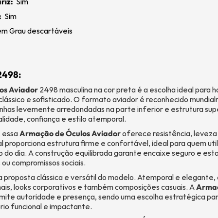
riz:
Sim
:
Sim
m Grau descartáveis
2498:
os Aviador
2498 masculina na cor preta é a escolha ideal para
clássico e sofisticado. O formato aviador é reconhecido mundia
linhas levemente arredondadas na parte inferior e estrutura supe
lidade, confiança e estilo atemporal.
, essa
Armação de Óculos Aviador
oferece resistência, leveza
l proporciona estrutura firme e confortável, ideal para quem uti
o do dia. A construção equilibrada garante encaixe seguro e esta
 ou compromissos sociais.
a proposta clássica e versátil do modelo. Atemporal e elegante
is, looks corporativos e também composições casuais. A
Armaç
mite autoridade e presença, sendo uma escolha estratégica pa
rio funcional e impactante.