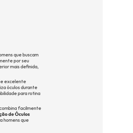
(16) 99181-5926
 homens que buscam
lmente por seu
rior mais definida,
suporte@oticaisabeladias.com
 e excelente
liza óculos durante
bilidade para rotina
Av. Orlando Dompieri Nº 1750 -
Franca SP
, combina facilmente
ão de Óculos
ra homens que