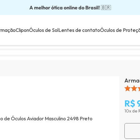
A melhor ótica online do Brasil!
Óculos completos partir: R$199
Adquira em até 10x sem juros!
Óculos de grau com preço justo!
Enviamos para todo o Brasil!
🇧🇷
💙
rmação
Clipon
Óculos de Sol
Lentes de contato
Óculos de Proteç
Armaç
R$ 
10x de 