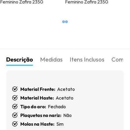
Descrição
Medidas
Itens Inclusos
Como 
Material Frente:
Acetato
Material Haste:
Acetato
Tipo do aro:
Fechado
Plaquetas no nariz:
Não
Molas na Haste:
Sim