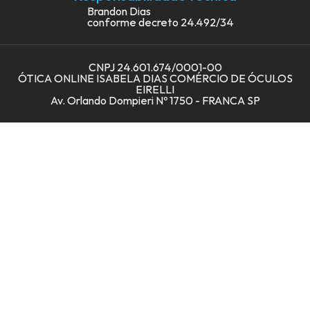
Multifocal
Medir DNP
Brandon Dias
conforme decreto 24.492/34
Ocupacionais
Como Ler a Receita?
Blue Light
Central de ajuda
CNPJ 24.601.674/0001-00
Fotoblue
ÓTICA ONLINE ISABELA DIAS COMÉRCIO DE ÓCULOS
EIRELLI
Fotoclímax
Av. Orlando Dompieri Nº 1750 - FRANCA SP
Lentes para miopia
Armação de óculos
Lentes de Contato
Óculos de proteção
Óculos de sol
Acessórios