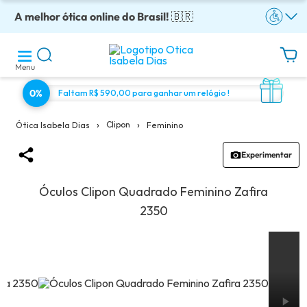
A melhor ótica online do Brasil!
Óculos completos armação + lentes a partir: R$199
Adquira em até 10x sem juros!
Enviamos para todo o Brasil!
Óculos de grau com preço justo!
🇧🇷
Menu
0%
Faltam R$ 590,00 para ganhar um relógio !
›
›
Clipon
Feminino
Ótica Isabela Dias
Experimentar
Óculos Clipon Quadrado Feminino Zafira
2350