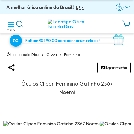
A melhor ótica online do Brasil!
Óculos completos armação + lentes a partir: R$199
Adquira em até 10x sem juros!
Enviamos para todo o Brasil!
Óculos de grau com preço justo!
🇧🇷
Menu
0%
Faltam R$ 590,00 para ganhar um relógio !
›
›
Clipon
Feminino
Ótica Isabela Dias
Experimentar
Óculos Clipon Feminino Gatinho 2367
Noemi