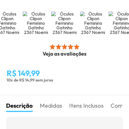
Veja as avaliações
R$ 149,99
10x de R$ 14,99 sem juros
Descrição
Medidas
Itens Inclusos
Como 