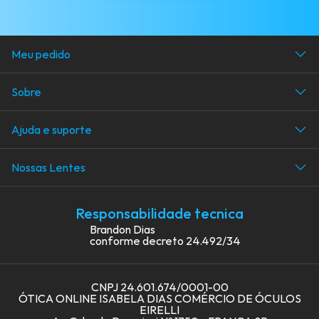
Meu pedido
Acompanhe seu pedido
Sobre
Área do cliente
Avaliações dos clientes
Ajuda e suporte
Quem somos
Dicas e guias para comprar
Blog
Nossas Lentes
Dicas de lentes
Dicas de lentes
Como comprar óculos de grau
Responsabilidade tecnica
Multifocal
Medir DNP
Brandon Dias
conforme decreto 24.492/34
Ocupacionais
Como Ler a Receita?
Blue Light
Central de ajuda
CNPJ 24.601.674/0001-00
Fotoblue
ÓTICA ONLINE ISABELA DIAS COMÉRCIO DE ÓCULOS
EIRELLI
Fotoclímax