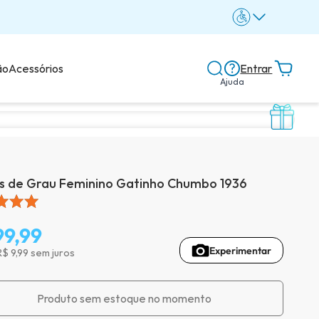
ão
Acessórios
Entrar
Ajuda
Central de ajuda
Dicas e guias
s de Grau Feminino Gatinho Chumbo 1936
Dicas de lentes
99,99
Experimentar
R$ 9,99 sem juros
Avaliações dos clientes
Produto sem estoque no momento