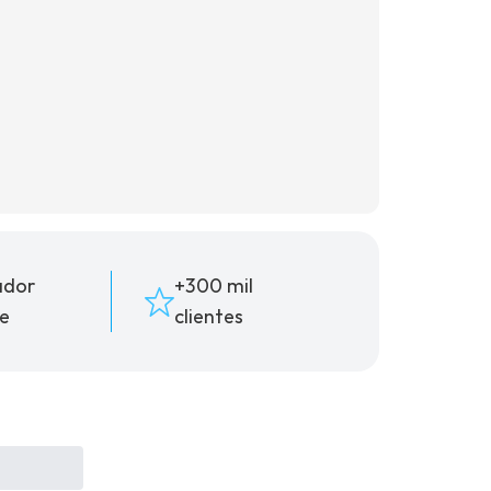
(16) 99181-5926
suporte@oticaisabeladias.com
ador
+300 mil
e
clientes
Av. Orlando Dompieri Nº 1750 -
Franca SP