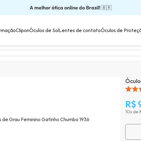
A melhor ótica online do Brasil!
Óculos completos partir: R$199
Adquira em até 10x sem juros!
Óculos de grau com preço justo!
Enviamos para todo o Brasil!
🇧🇷
💙
rmação
Clipon
Óculos de Sol
Lentes de contato
Óculos de Proteç
Óculo
R$ 
10x de 