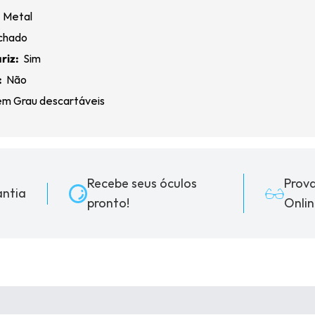
:
Metal
chado
riz:
Sim
:
Não
m Grau descartáveis
Recebe seus óculos
Prov
ntia
pronto!
Onlin