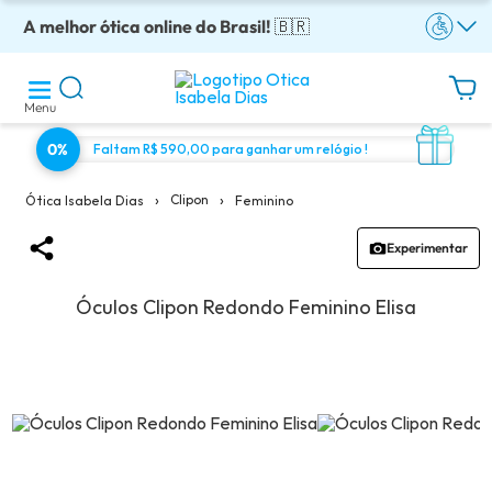
A melhor ótica online do Brasil!
Óculos completos armação + lentes a partir: R$199
Adquira em até 10x sem juros!
Enviamos para todo o Brasil!
Óculos de grau com preço justo!
🇧🇷
Menu
0%
Faltam R$ 590,00 para ganhar um relógio !
›
›
Clipon
Feminino
Ótica Isabela Dias
Experimentar
Óculos Clipon Redondo Feminino Elisa