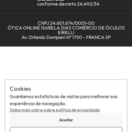
conforme decreto 24.492/34
Ocupacionais
Como Ler a Receita?
Blue Light
Central de ajuda
CNPJ 24.601.674/0001-00
Fotoblue
ÓTICA ONLINE ISABELA DIAS COMÉRCIO DE ÓCULOS
EIRELLI
Fotoclímax
Av. Orlando Dompieri Nº 1750 - FRANCA SP
Lentes para miopia
Armação de óculos
Lentes de Contato
Óculos de proteção
Óculos de sol
Cookies
Acessórios
Guardamos estatísticas de visitas para melhorar sua
experiência de navegação.
Saiba mais sobre sobre política de privacidade
Aceitar