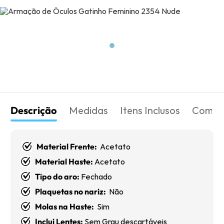
Descrição
Medidas
Itens Inclusos
Como 
Material Frente:
Acetato
Material Haste:
Acetato
Tipo do aro:
Fechado
Plaquetas no nariz:
Não
Molas na Haste:
Sim
Inclui Lentes:
Sem Grau descartáveis