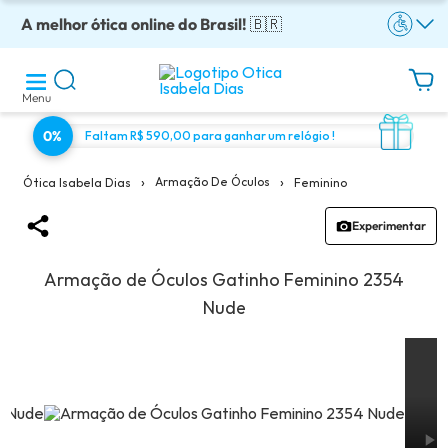
A melhor ótica online do Brasil!
Óculos completos armação + lentes a partir: R$199
Adquira em até 10x sem juros!
Enviamos para todo o Brasil!
Óculos de grau com preço justo!
🇧🇷
Menu
0%
Faltam R$ 590,00 para ganhar um relógio !
›
›
Armação De Óculos
Feminino
Ótica Isabela Dias
Experimentar
Armação de Óculos Gatinho Feminino 2354
Nude