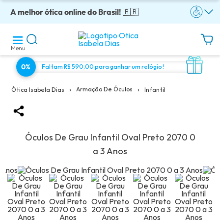
A melhor ótica online do Brasil!
Óculos completos armação + lentes a partir: R$199
Adquira em até 10x sem juros!
Enviamos para todo o Brasil!
Óculos de grau com preço justo!
🇧🇷
Menu
0%
Faltam R$ 590,00 para ganhar um relógio !
›
›
Armação De Óculos
Infantil
Ótica Isabela Dias
Óculos De Grau Infantil Oval Preto 2070 0
a 3 Anos