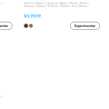
 /
Altura: 46mm /
Largura: 51mm /
Ponte: 19mm /
m
Hastes: 145mm /
Frente: 139mm /
Aro: 50mm
R$ 99,99
entar
Experimentar
(16) 99181-5926
suporte@oticaisabeladias.com
Av. Orlando Dompieri Nº 1750 -
Franca SP
 /