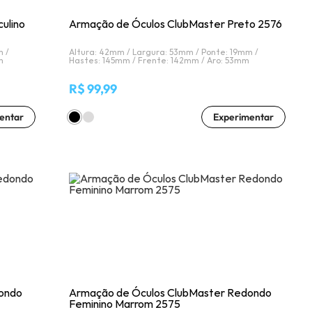
Prove óculos online
ulino
Armação de Óculos ClubMaster Preto 2576
m /
Altura: 42mm /
Largura: 53mm /
Ponte: 19mm /
m
Hastes: 145mm /
Frente: 142mm /
Aro: 53mm
Acompanhe seu pedido
R$ 99,99
entar
Experimentar
Como comprar óculos online
Projeto Social
Livro Infantil Grátis
ondo
Armação de Óculos ClubMaster Redondo
Feminino Marrom 2575
Central de Ajuda