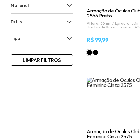
Material
Armação de Óculos Clu
2566 Preto
Estilo
Altura: 36mm /
Largura: 50
Hastes: 140mm /
Frente: 14
Tipo
R$ 99,99
LIMPAR FILTROS
Armação de Óculos Clu
Feminino Cinza 2575