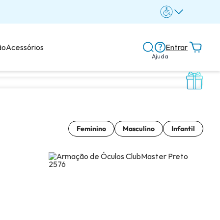
ão
Acessórios
Entrar
Ajuda
Central de ajuda
Dicas e guias
Feminino
Masculino
Infantil
Dicas de lentes
Avaliações dos clientes