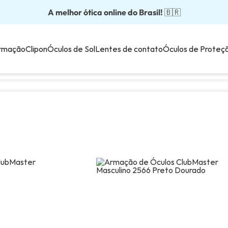
A melhor ótica online do Brasil!
Óculos completos partir: R$199
Adquira em até 10x sem juros!
Óculos de grau com preço justo!
Enviamos para todo o Brasil!
🇧🇷
💙
rmação
Clipon
Óculos de Sol
Lentes de contato
Óculos de Proteç