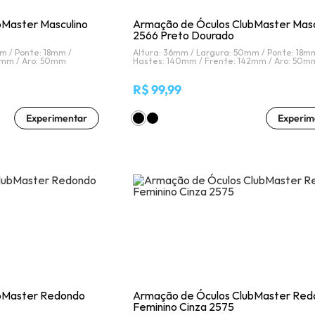
bMaster Masculino
Armação de Óculos ClubMaster Masc
2566 Preto Dourado
mm /
Ponte: 18mm /
Altura: 36mm /
Largura: 50mm /
Ponte: 18m
2mm /
Aro: 50mm
Hastes: 140mm /
Frente: 142mm /
Aro: 50m
R$ 99,99
Experimentar
Experim
bMaster Redondo
Armação de Óculos ClubMaster Red
Feminino Cinza 2575