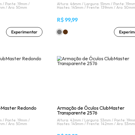
m /
Ponte: 19mm /
Altura: 46mm /
Largura: 51mm /
Ponte: 19mm
9mm /
Aro: 50mm
Hastes: 145mm /
Frente: 139mm /
Aro: 50m
R$ 99,99
Experimentar
Experim
bMaster Redondo
Armação de Óculos ClubMaster
Transparente 2576
m /
Ponte: 19mm /
Altura: 42mm /
Largura: 53mm /
Ponte: 19mm
9mm /
Aro: 50mm
Hastes: 145mm /
Frente: 142mm /
Aro: 53mm