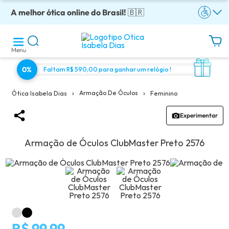
A melhor ótica online do Brasil!
Óculos completos armação + lentes a partir: R$199
Adquira em até 10x sem juros!
Enviamos para todo o Brasil!
Óculos de grau com preço justo!
🇧🇷
Menu
0%
Faltam R$ 590,00 para ganhar um relógio !
›
›
Armação De Óculos
Feminino
Ótica Isabela Dias
Experimentar
Armação de Óculos ClubMaster Preto 2576
R$ 99,99