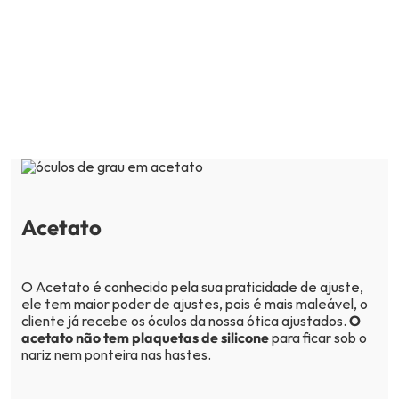
ideal para você. Os melhores materiais de
óculos de grau são: acetato, metal, TR90,
Titânio, Alumínio.
Acetato
O Acetato é conhecido pela sua praticidade de ajuste,
ele tem maior poder de ajustes, pois é mais maleável, o
cliente já recebe os óculos da nossa ótica ajustados.
O
acetato não tem plaquetas de silicone
para ficar sob o
nariz nem ponteira nas hastes.