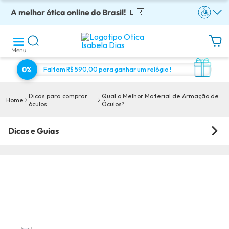
A melhor ótica online do Brasil!
Óculos completos armação + lentes a partir: R$199
Adquira em até 10x sem juros!
Enviamos para todo o Brasil!
Óculos de grau com preço justo!
🇧🇷
Menu
0%
Faltam R$ 590,00 para ganhar um relógio !
Dicas para comprar
Qual o Melhor Material de Armação de
Home
óculos
Óculos?
Dicas e Guias