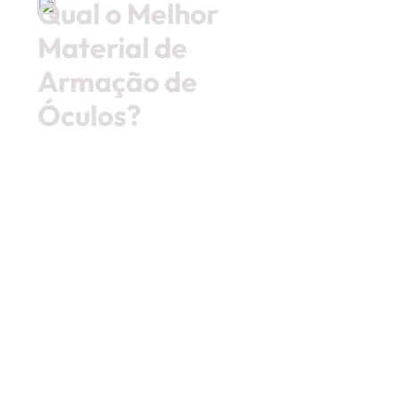
Qual o Melhor
Material de
Armação de
Óculos?
Revisado por: Brandon Borges Abril de, 2024
Muitas pessoas preocupam apenas em
saber se os óculos de grau está na moda,
se é uma tendência e esquecem de ver
que alguns materiais tem mais vantagens
que outros. O bom é saber o que está
sendo comprado não é mesmo? Continue
a leitura e saiba qual material de óculos é