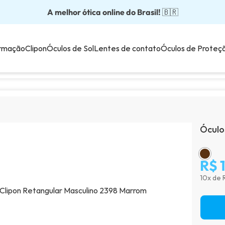
A melhor ótica online do Brasil!
Óculos completos partir: R$199
Adquira em até 10x sem juros!
Óculos de grau com preço justo!
Enviamos para todo o Brasil!
🇧🇷
💙
rmação
Clipon
Óculos de Sol
Lentes de contato
Óculos de Proteç
Óculo
R$ 
10x de 