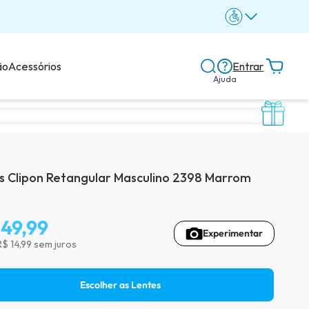
ão
Acessórios
Entrar
Ajuda
Central de ajuda
Dicas e guias
s Clipon Retangular Masculino 2398 Marrom
Dicas de lentes
149,99
Experimentar
R$ 14,99 sem juros
Avaliações dos clientes
Escolher as Lentes