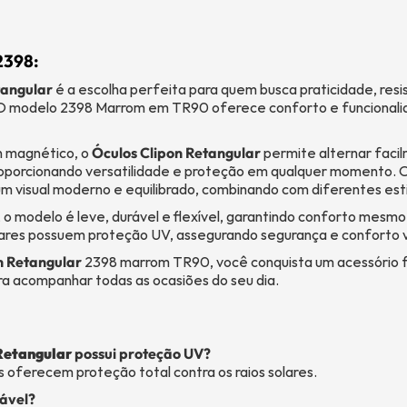
2398:
tangular
é a escolha perfeita para quem busca praticidade, resi
 O modelo 2398 Marrom em TR90 oferece conforto e funcionalid
n magnético, o
Óculos Clipon Retangular
permite alternar faci
proporcionando versatilidade e proteção em qualquer momento.
m visual moderno e equilibrado, combinando com diferentes esti
o modelo é leve, durável e flexível, garantindo conforto mesmo
olares possuem proteção UV, assegurando segurança e conforto v
n Retangular
2398 marrom TR90, você conquista um acessório fu
ra acompanhar todas as ocasiões do seu dia.
Retangular
possui proteção UV?
es oferecem proteção total contra os raios solares.
tável?