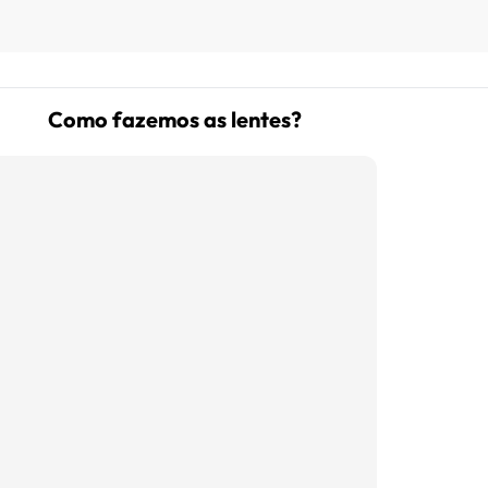
Como fazemos as lentes?
(16) 99181-5926
suporte@oticaisabeladias.com
Av. Orlando Dompieri Nº 1750 -
Franca SP