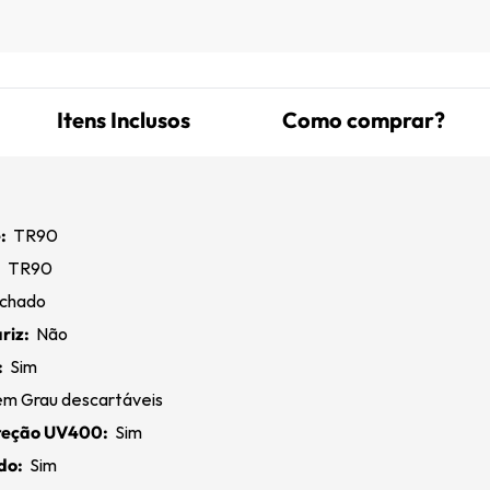
Itens Inclusos
Como comprar?
:
TR90
:
TR90
chado
riz:
Não
:
Sim
m Grau descartáveis
oteção UV400:
Sim
ado:
Sim