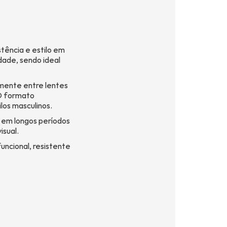
stência e estilo em
ade, sendo ideal
lmente entre lentes
 O formato
los masculinos.
 em longos períodos
isual.
ncional, resistente