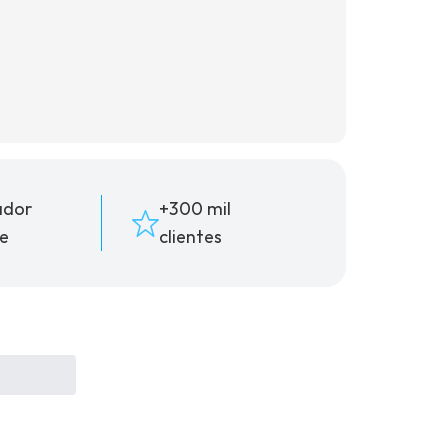
ador
+300 mil
e
clientes