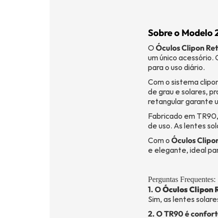
Sobre o Modelo 
O
Óculos Clipon Re
um único acessório.
para o uso diário.
Com o sistema clipo
de grau e solares, 
retangular garante u
Fabricado em TR90, 
de uso. As lentes s
Com o
Óculos Clipo
e elegante, ideal pa
Perguntas Frequentes:
1. O
Óculos Clipon 
Sim, as lentes solar
2. O TR90 é confor