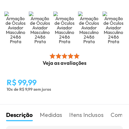
Veja as avaliações
R$ 99,99
10x de R$ 9,99 sem juros
Descrição
Medidas
Itens Inclusos
Como 