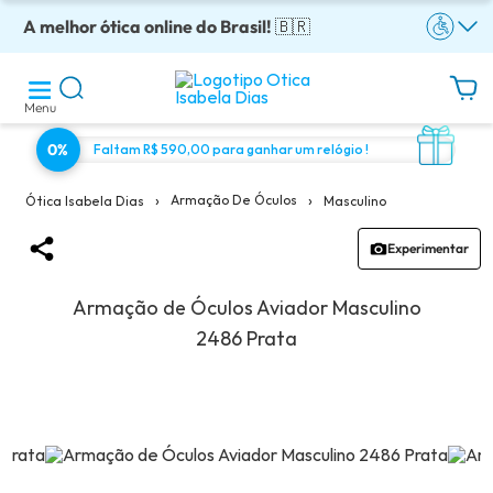
A melhor ótica online do Brasil!
Óculos completos armação + lentes a partir: R$199
Adquira em até 10x sem juros!
Enviamos para todo o Brasil!
Óculos de grau com preço justo!
🇧🇷
Menu
0%
Faltam R$ 590,00 para ganhar um relógio !
›
›
Armação De Óculos
Masculino
Ótica Isabela Dias
Experimentar
Armação de Óculos Aviador Masculino
2486 Prata