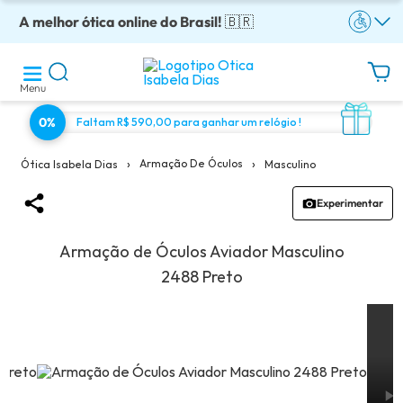
A melhor ótica online do Brasil!
Óculos completos armação + lentes a partir: R$199
Adquira em até 10x sem juros!
Enviamos para todo o Brasil!
Óculos de grau com preço justo!
🇧🇷
Menu
0%
Faltam R$ 590,00 para ganhar um relógio !
›
›
Armação De Óculos
Masculino
Ótica Isabela Dias
Experimentar
Armação de Óculos Aviador Masculino
2488 Preto