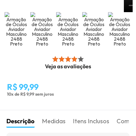
Veja as avaliações
R$ 99,99
10x de R$ 9,99 sem juros
Descrição
Medidas
Itens Inclusos
Como 