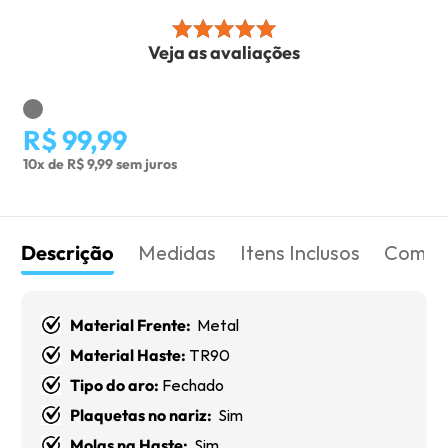
Veja as avaliações
R$ 99,99
10x de R$ 9,99 sem juros
Descrição
Medidas
Itens Inclusos
Como 
Material Frente:
Metal
Material Haste:
TR90
Tipo do aro:
Fechado
Plaquetas no nariz:
Sim
Molas na Haste:
Sim