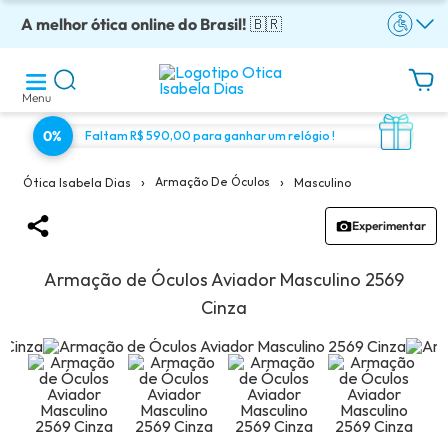
A melhor ótica online do Brasil!
Óculos completos armação + lentes a partir: R$199
Adquira em até 10x sem juros!
Enviamos para todo o Brasil!
Óculos de grau com preço justo!
🇧🇷
Menu
0%
Faltam R$ 590,00 para ganhar um relógio !
›
›
Armação De Óculos
Masculino
Ótica Isabela Dias
Experimentar
Armação de Óculos Aviador Masculino 2569
Cinza