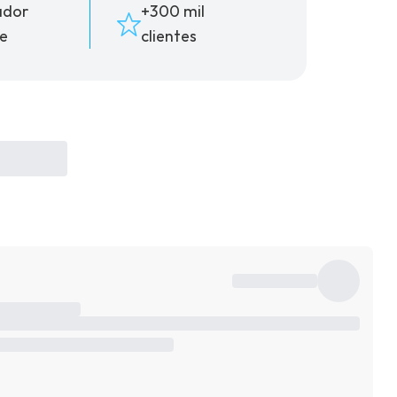
ador
+300 mil
e
clientes