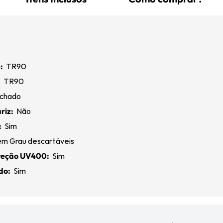
:
TR90
:
TR90
chado
riz:
Não
:
Sim
m Grau descartáveis
oteção UV400:
Sim
ado:
Sim