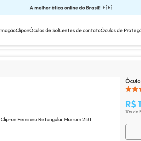
A melhor ótica online do Brasil!
Óculos completos partir: R$199
Adquira em até 10x sem juros!
Óculos de grau com preço justo!
Enviamos para todo o Brasil!
🇧🇷
💙
rmação
Clipon
Óculos de Sol
Lentes de contato
Óculos de Proteç
Óculo
R$ 
10x de 