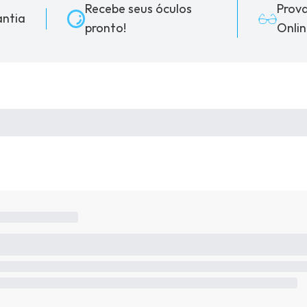
Recebe seus óculos
Prov
ntia
pronto!
Onlin