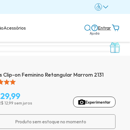
ão
Acessórios
Entrar
Ajuda
Central de ajuda
Dicas e guias
s Clip-on Feminino Retangular Marrom 2131
Dicas de lentes
129,99
Experimentar
R$ 12,99 sem juros
Avaliações dos clientes
Produto sem estoque no momento