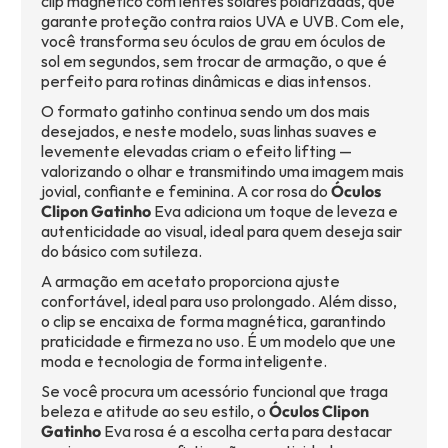
clip magnético com lentes solares polarizadas, que
garante proteção contra raios UVA e UVB. Com ele,
você transforma seu óculos de grau em óculos de
sol em segundos, sem trocar de armação, o que é
perfeito para rotinas dinâmicas e dias intensos.
O formato gatinho continua sendo um dos mais
desejados, e neste modelo, suas linhas suaves e
levemente elevadas criam o efeito lifting —
valorizando o olhar e transmitindo uma imagem mais
jovial, confiante e feminina. A cor rosa do
Óculos
Clipon Gatinho
Eva adiciona um toque de leveza e
autenticidade ao visual, ideal para quem deseja sair
do básico com sutileza.
A armação em acetato proporciona ajuste
confortável, ideal para uso prolongado. Além disso,
o clip se encaixa de forma magnética, garantindo
praticidade e firmeza no uso. É um modelo que une
moda e tecnologia de forma inteligente.
Se você procura um acessório funcional que traga
beleza e atitude ao seu estilo, o
Óculos Clipon
Gatinho
Eva rosa é a escolha certa para destacar