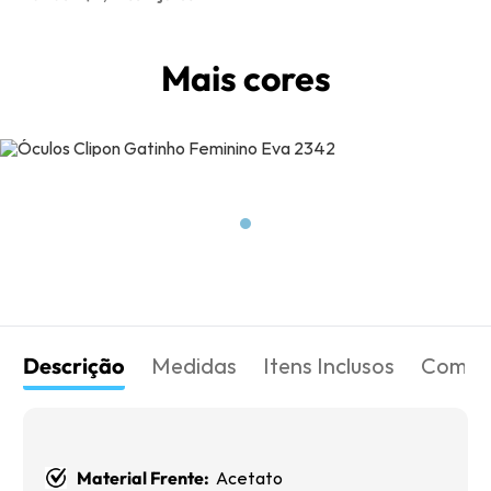
Mais cores
Descrição
Medidas
Itens Inclusos
Como 
Material Frente:
Acetato