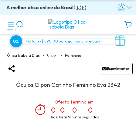
A melhor ótica online do Brasil!
Óculos completos armação + lentes a partir: R$199
Adquira em até 10x sem juros!
Enviamos para todo o Brasil!
Óculos de grau com preço justo!
🇧🇷
Menu
0%
Faltam R$ 590,00 para ganhar um relógio !
›
›
Clipon
Feminino
Ótica Isabela Dias
Experimentar
Óculos Clipon Gatinho Feminino Eva 2342
Oferta termina em
0
0
0
0
Dias
Horas
Minutos
Segundos