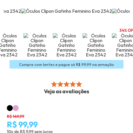
34% O
Compre com lentes e pague só R$ 99,99 na armação
Veja as avaliações
R$ 149,99
R$ 99,99
10x de R$ 9,99 sem juros