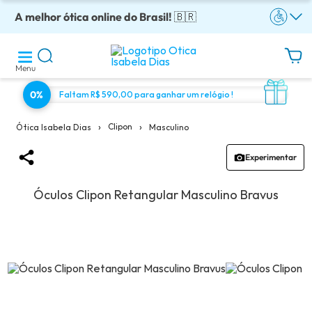
A melhor ótica online do Brasil!
Óculos completos armação + lentes a partir: R$199
Adquira em até 10x sem juros!
Enviamos para todo o Brasil!
Óculos de grau com preço justo!
🇧🇷
Menu
0%
Faltam R$ 590,00 para ganhar um relógio !
›
›
Clipon
Masculino
Ótica Isabela Dias
Experimentar
Óculos Clipon Retangular Masculino Bravus