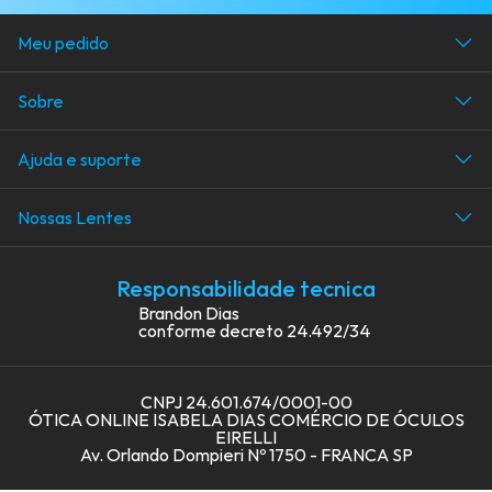
Meu pedido
Acompanhe seu pedido
Sobre
Área do cliente
Avaliações dos clientes
Ajuda e suporte
Quem somos
Dicas e guias para comprar
Blog
Nossas Lentes
Dicas de lentes
Dicas de lentes
Como comprar óculos de grau
Responsabilidade tecnica
Multifocal
Medir DNP
Brandon Dias
conforme decreto 24.492/34
Ocupacionais
Como Ler a Receita?
Blue Light
Central de ajuda
CNPJ 24.601.674/0001-00
Fotoblue
ÓTICA ONLINE ISABELA DIAS COMÉRCIO DE ÓCULOS
EIRELLI
Fotoclímax
Av. Orlando Dompieri Nº 1750 - FRANCA SP
Lentes para miopia