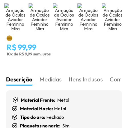
R$ 99,99
10x de R$ 9,99 sem juros
Descrição
Medidas
Itens Inclusos
Como 
Material Frente:
Metal
Material Haste:
Metal
Tipo do aro:
Fechado
Plaquetas no nariz:
Sim