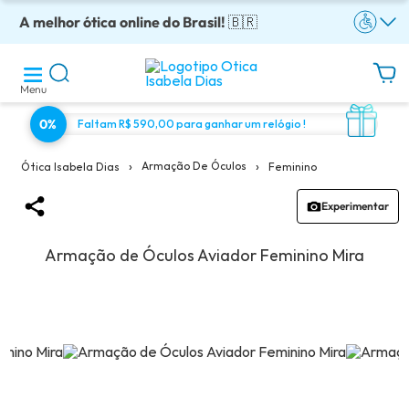
A melhor ótica online do Brasil!
Óculos completos armação + lentes a partir: R$199
Adquira em até 10x sem juros!
Enviamos para todo o Brasil!
Óculos de grau com preço justo!
🇧🇷
Menu
0%
Faltam R$ 590,00 para ganhar um relógio !
›
›
Armação De Óculos
Feminino
Ótica Isabela Dias
Experimentar
Armação de Óculos Aviador Feminino Mira