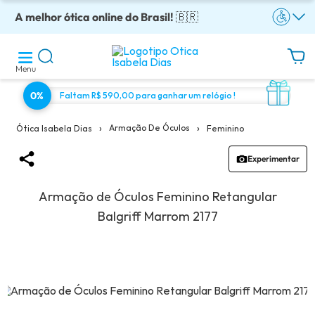
A melhor ótica online do Brasil!
Óculos completos armação + lentes a partir: R$199
Adquira em até 10x sem juros!
Enviamos para todo o Brasil!
Óculos de grau com preço justo!
🇧🇷
Menu
0%
Faltam R$ 590,00 para ganhar um relógio !
›
›
Armação De Óculos
Feminino
Ótica Isabela Dias
Experimentar
Armação de Óculos Feminino Retangular
Balgriff Marrom 2177