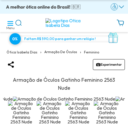
A melhor ótica online do Brasil!
Óculos completos armação + lentes a partir: R$199
Adquira em até 10x sem juros!
Enviamos para todo o Brasil!
Óculos de grau com preço justo!
🇧🇷
Menu
0%
Faltam R$ 590,00 para ganhar um relógio !
›
›
Armação De Óculos
Feminino
Ótica Isabela Dias
Experimentar
Armação de Óculos Gatinho Feminino 2563
Nude