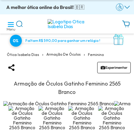
A melhor ótica online do Brasil!
Óculos completos armação + lentes a partir: R$199
Adquira em até 10x sem juros!
Enviamos para todo o Brasil!
Óculos de grau com preço justo!
🇧🇷
Menu
0%
Faltam R$ 590,00 para ganhar um relógio !
›
›
Armação De Óculos
Feminino
Ótica Isabela Dias
Experimentar
Armação de Óculos Gatinho Feminino 2565
Branco