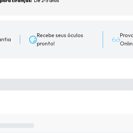
 para ciranças:
De 2-5 anos
Recebe seus óculos
Prov
ntia
pronto!
Onlin