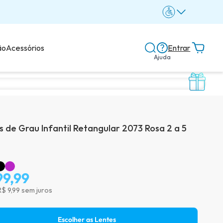
ão
Acessórios
Entrar
Ajuda
Central de ajuda
Dicas e guias
s de Grau Infantil Retangular 2073 Rosa 2 a 5
Dicas de lentes
99,99
Avaliações dos clientes
R$ 9,99 sem juros
Escolher as Lentes