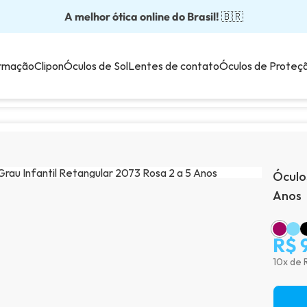
A melhor ótica online do Brasil!
Óculos completos partir: R$199
Adquira em até 10x sem juros!
Óculos de grau com preço justo!
Enviamos para todo o Brasil!
🇧🇷
💙
rmação
Clipon
Óculos de Sol
Lentes de contato
Óculos de Proteç
Óculo
Anos
R$ 
10x de 