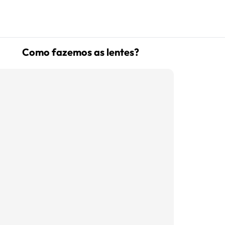
Como fazemos as lentes?
(16) 99181-5926
suporte@oticaisabeladias.com
Av. Orlando Dompieri Nº 1750 -
Franca SP