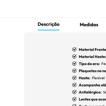
Descrição
Medidas
Material Frente
Material Haste
Tipo do aro:
Fe
Plaquetas no na
Haste:
Flexível
Acompanha elás
Antialérgico:
S
Lentes que ac