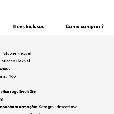
Itens Inclusos
Como comprar?
:
Silicone Flexível
:
Silicone Flexível
chado
riz:
Não
tico regulável:
Sim
im
ompanham armação:
Sem grau descartável