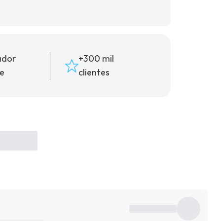
ador
+300 mil
e
clientes