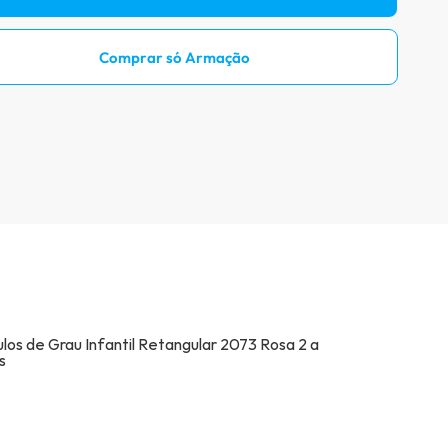
Prove óculos online
Comprar só Armação
Acompanhe seu pedido
Como comprar óculos online
Projeto Social
Livro Infantil Grátis
Central de Ajuda