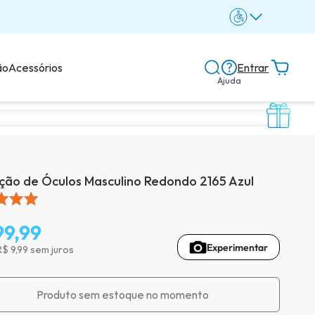
ão
Acessórios
Entrar
Ajuda
Central de ajuda
Dicas e guias
ão de Óculos Masculino Redondo 2165 Azul
Dicas de lentes
99,99
Experimentar
R$ 9,99 sem juros
Avaliações dos clientes
Produto sem estoque no momento