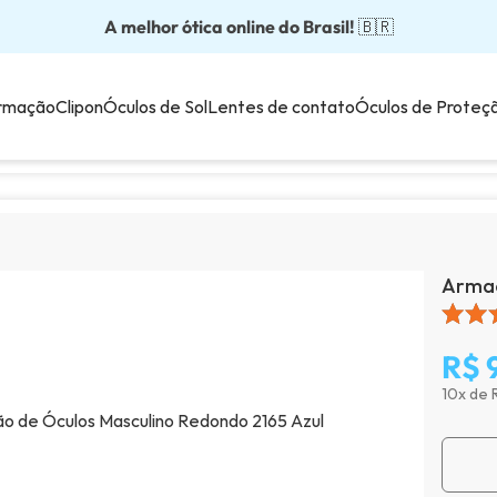
A melhor ótica online do Brasil!
Óculos completos partir: R$199
Adquira em até 10x sem juros!
Óculos de grau com preço justo!
Enviamos para todo o Brasil!
🇧🇷
💙
rmação
Clipon
Óculos de Sol
Lentes de contato
Óculos de Proteç
Armaç
R$ 
10x de 