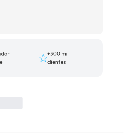
(16) 99181-5926
ador
+300 mil
e
clientes
suporte@oticaisabeladias.com
Av. Orlando Dompieri Nº 1750 -
Franca SP