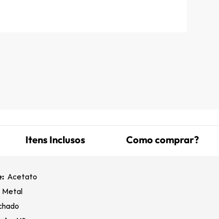
Itens Inclusos
Como comprar?
e:
Acetato
:
Metal
chado