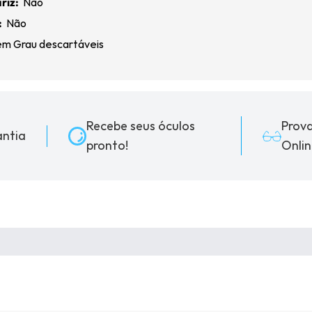
riz:
Não
:
Não
m Grau descartáveis
Recebe seus óculos
Prov
ntia
pronto!
Onlin