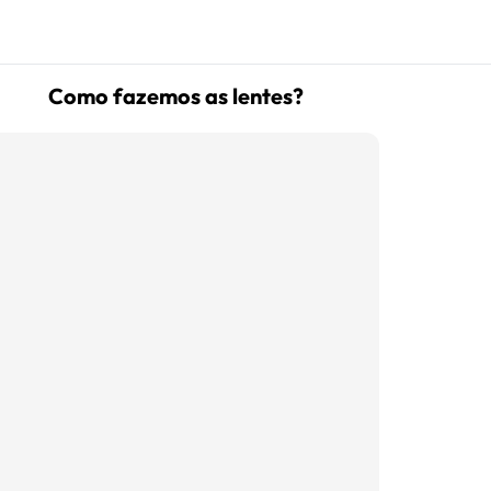
Como fazemos as lentes?
(16) 99181-5926
suporte@oticaisabeladias.com
Av. Orlando Dompieri Nº 1750 -
Franca SP