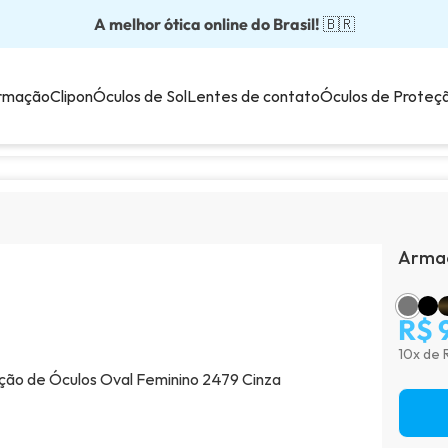
A melhor ótica online do Brasil!
Óculos completos partir: R$199
Adquira em até 10x sem juros!
Óculos de grau com preço justo!
Enviamos para todo o Brasil!
🇧🇷
💙
rmação
Clipon
Óculos de Sol
Lentes de contato
Óculos de Proteç
Armaç
R$ 
10x de 