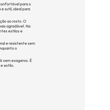
onfortável para o
e sutil, ideal para
ção ao rosto. O
mais agradável. Na
ntes estilos e
nal e resistente sem
enquanto o
ok sem exageros. É
e estilo.