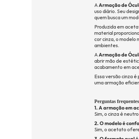
A
Armação de Ócul
uso diário. Seu desig
quem busca um mode
Produzida em acetat
material proporcion
cor cinza, o modelo 
ambientes.
A
Armação de Ócul
abrir mão de estéti
acabamento em aceta
Essa versão cinza é
uma armação eficient
Perguntas frequentes
1. A armação em ace
Sim, o cinza é neutr
2. O modelo é conf
Sim, o acetato ofer
3. O formato oval é