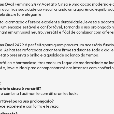
os Oval
Feminino 2479 Acetato Cinza é uma opção moderna e c
n oval traz suavidade ao visual, criando uma aparência equilibrada 
lo discreto e elegante.
o, a armação oferece excelente durabilidade, leveza e adapta
a um encaixe estável e confortável, tornando o uso prolongado 
mantém um visual neutro, versátil e fácil de combinar com difere
os Oval
2479 é perfeita para quem procura um acessório funcio
ca. As hastes reforçadas garantem firmeza durante todo o dia, 
to preserva o brilho e a qualidade ao longo do tempo.
 prática e harmoniosa, trazendo um toque de modernidade ao lo
e, leve e ideal para acompanhar rotinas intensas com conforto 
:
tato cinza é versátil?
o e combina facilmente com diferentes looks.
ortável para uso prolongado?
ece excelente conforto e leveza.
 discreto?