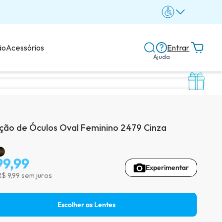
ão
Acessórios
Entrar
Ajuda
Central de ajuda
Dicas e guias
ão de Óculos Oval Feminino 2479 Cinza
Dicas de lentes
99,99
Experimentar
R$ 9,99 sem juros
Avaliações dos clientes
Escolher as Lentes