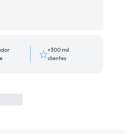
ador
+300 mil
e
clientes