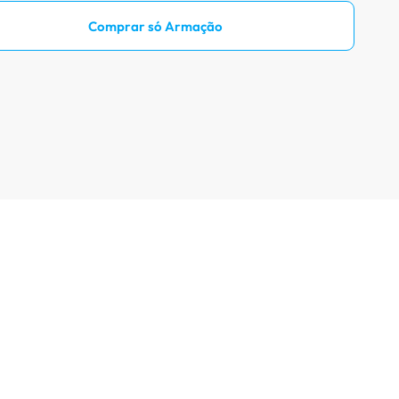
Prove óculos online
Comprar só Armação
Acompanhe seu pedido
Como comprar óculos online
Projeto Social
Livro Infantil Grátis
Central de Ajuda