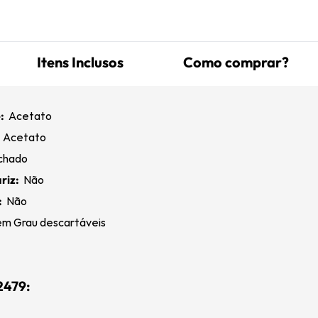
Itens Inclusos
Como comprar?
:
Acetato
:
Acetato
chado
riz:
Não
:
Não
m Grau descartáveis
2479: