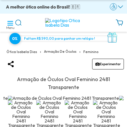
A melhor ótica online do Brasil!
Óculos completos armação + lentes a partir: R$199
Adquira em até 10x sem juros!
Enviamos para todo o Brasil!
Óculos de grau com preço justo!
🇧🇷
Menu
0%
Faltam R$ 590,00 para ganhar um relógio !
›
›
Armação De Óculos
Feminino
Ótica Isabela Dias
Experimentar
Armação de Óculos Oval Feminino 2481
Transparente