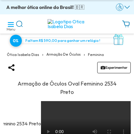
A melhor ótica online do Brasil!
Óculos completos armação + lentes a partir: R$199
Adquira em até 10x sem juros!
Enviamos para todo o Brasil!
Óculos de grau com preço justo!
🇧🇷
Menu
0%
Faltam R$ 590,00 para ganhar um relógio !
›
›
Armação De Óculos
Feminino
Ótica Isabela Dias
Experimentar
Armação de Óculos Oval Feminino 2534
Preto