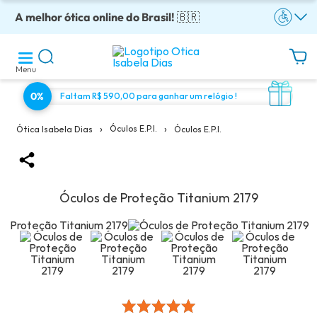
A melhor ótica online do Brasil!
Óculos completos armação + lentes a partir: R$199
Adquira em até 10x sem juros!
Enviamos para todo o Brasil!
Óculos de grau com preço justo!
🇧🇷
Menu
0%
Faltam R$ 590,00 para ganhar um relógio !
›
›
Óculos E.p.i.
Óculos E.p.i.
Ótica Isabela Dias
Óculos de Proteção Titanium 2179