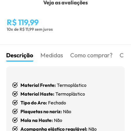
Veja as avaliações
R$ 119,99
10x de R$ 11,99 sem juros
Descrição
Medidas
Como comprar?
Com
Material Frente:
Termoplástico
Material Haste:
Termoplástico
Tipo do Aro:
Fechado
Plaquetas no nariz:
Não
Mola
na Haste:
Não
Acompanha elástico regulável:
Não