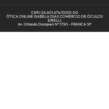
Como Ler a Receita?
Blue Light
Central de ajuda
CNPJ 24.601.674/0001-00
Fotoblue
ÓTICA ONLINE ISABELA DIAS COMÉRCIO DE ÓCULOS
EIRELLI
Fotoclímax
Av. Orlando Dompieri Nº 1750 - FRANCA SP
Lentes para miopia
Armação de óculos
Lentes de Contato
Óculos de proteção
Óculos de sol
Acessórios