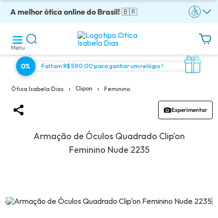
A melhor ótica online do Brasil!
Óculos completos armação + lentes a partir: R$199
Adquira em até 10x sem juros!
Enviamos para todo o Brasil!
Óculos de grau com preço justo!
🇧🇷
Menu
0%
Faltam R$ 590,00 para ganhar um relógio !
›
›
Clipon
Feminino
Ótica Isabela Dias
Experimentar
Armação de Óculos Quadrado Clip'on
Feminino Nude 2235