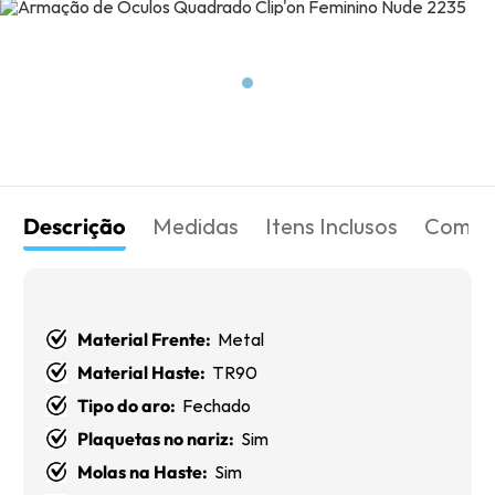
Descrição
Medidas
Itens Inclusos
Como 
Material Frente:
Metal
Material Haste:
TR90
Tipo do aro:
Fechado
Plaquetas no nariz:
Sim
Molas na Haste:
Sim