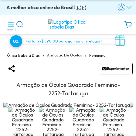
A melhor ótica online do Brasil!
Óculos completos armação + lentes a partir: R$199
Adquira em até 10x sem juros!
Enviamos para todo o Brasil!
Óculos de grau com preço justo!
🇧🇷
Menu
0%
Faltam R$ 590,00 para ganhar um relógio !
›
›
Armação De Óculos
Feminino
Ótica Isabela Dias
Experimentar
Armação de Óculos Quadrado Feminino-
2252-Tartaruga