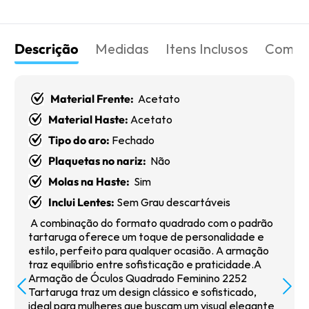
Descrição
Medidas
Itens Inclusos
Como 
Material Frente:
Acetato
Material Haste:
Acetato
Tipo do aro:
Fechado
Plaquetas no nariz:
Não
Molas na Haste:
Sim
Inclui Lentes:
Sem Grau descartáveis
A combinação do formato quadrado com o padrão
tartaruga oferece um toque de personalidade e
estilo, perfeito para qualquer ocasião. A armação
traz equilíbrio entre sofisticação e praticidade.A
Armação de Óculos Quadrado Feminino 2252
Tartaruga traz um design clássico e sofisticado,
ideal para mulheres que buscam um visual elegante