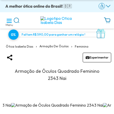
A melhor ótica online do Brasil!
Óculos completos armação + lentes a partir: R$199
Adquira em até 10x sem juros!
Enviamos para todo o Brasil!
Óculos de grau com preço justo!
🇧🇷
Menu
0%
Faltam R$ 590,00 para ganhar um relógio !
›
›
Armação De Óculos
Feminino
Ótica Isabela Dias
Experimentar
Armação de Óculos Quadrado Feminino
2343 Nai