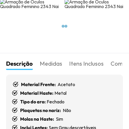
Descrição
Medidas
Itens Inclusos
Como 
Material Frente:
Acetato
Material Haste:
Metal
Tipo do aro:
Fechado
Plaquetas no nariz:
Não
Molas na Haste:
Sim
Inclui Lentes:
Sem Grau descartáveis