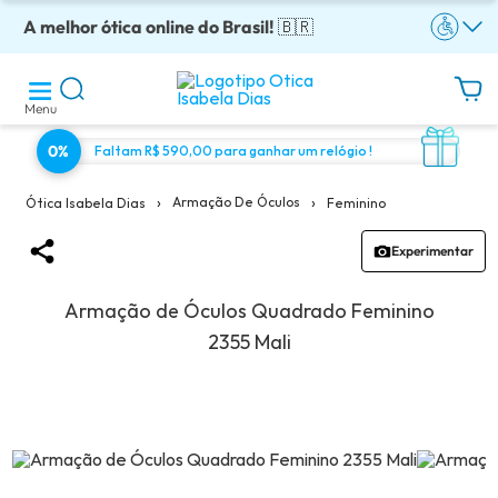
A melhor ótica online do Brasil!
Óculos completos armação + lentes a partir: R$199
Adquira em até 10x sem juros!
Enviamos para todo o Brasil!
Óculos de grau com preço justo!
🇧🇷
Menu
0%
Faltam R$ 590,00 para ganhar um relógio !
›
›
Armação De Óculos
Feminino
Ótica Isabela Dias
Experimentar
Armação de Óculos Quadrado Feminino
2355 Mali