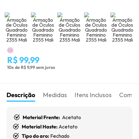
R$ 99,99
10x de R$ 9,99 sem juros
Descrição
Medidas
Itens Inclusos
Como 
Material Frente:
Acetato
Material Haste:
Acetato
Tipo do aro:
Fechado