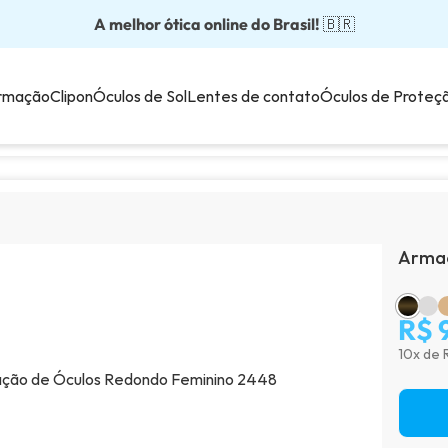
A melhor ótica online do Brasil!
Óculos completos partir: R$199
Adquira em até 10x sem juros!
Óculos de grau com preço justo!
Enviamos para todo o Brasil!
🇧🇷
💙
rmação
Clipon
Óculos de Sol
Lentes de contato
Óculos de Proteç
Armaç
R$ 
10x de 