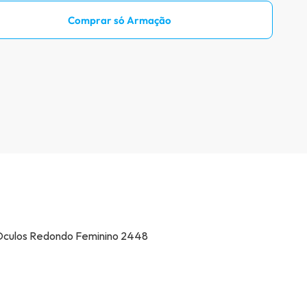
Prove óculos online
Comprar só Armação
Acompanhe seu pedido
Como comprar óculos online
Projeto Social
Livro Infantil Grátis
Central de Ajuda