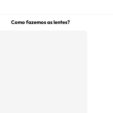
Como fazemos as lentes?
(16) 99181-5926
suporte@oticaisabeladias.com
Av. Orlando Dompieri Nº 1750 -
Franca SP