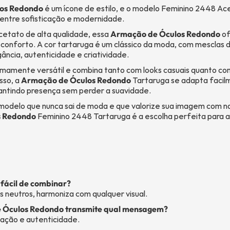
os Redondo
é um ícone de estilo, e o modelo Feminino 2448 Ac
o entre sofisticação e modernidade.
etato de alta qualidade, essa
Armação de Óculos Redondo
of
o conforto. A cor tartaruga é um clássico da moda, com mesclas
ncia, autenticidade e criatividade.
mamente versátil e combina tanto com looks casuais quanto co
sso, a
Armação de Óculos Redondo
Tartaruga se adapta facil
rantindo presença sem perder a suavidade.
modelo que nunca sai de moda e que valorize sua imagem com na
s Redondo
Feminino 2448 Tartaruga é a escolha perfeita para 
é fácil de combinar?
ns neutros, harmoniza com qualquer visual.
e Óculos Redondo transmite qual mensagem?
icação e autenticidade.