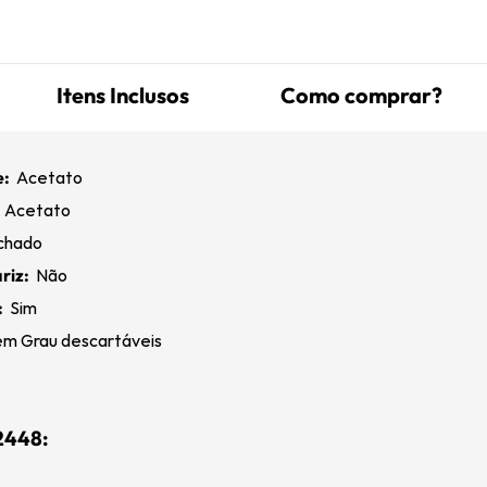
Itens Inclusos
Como comprar?
e:
Acetato
:
Acetato
chado
riz:
Não
:
Sim
m Grau descartáveis
2448: