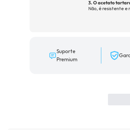
3. O acetato tarta
Não, é resistente e
Suporte
Gara
Premium