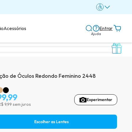
ão
Acessórios
Entrar
Ajuda
Central de ajuda
Dicas e guias
ão de Óculos Redondo Feminino 2448
Dicas de lentes
99,99
Experimentar
R$ 9,99 sem juros
Avaliações dos clientes
Escolher as Lentes