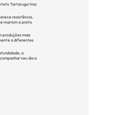
etato Tartaruga traz
erece resistência,
 de marrom e preto
m produções mais
mente a diferentes
turalidade, a
acompanhar seu dia a