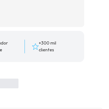
ador
+300 mil
e
clientes