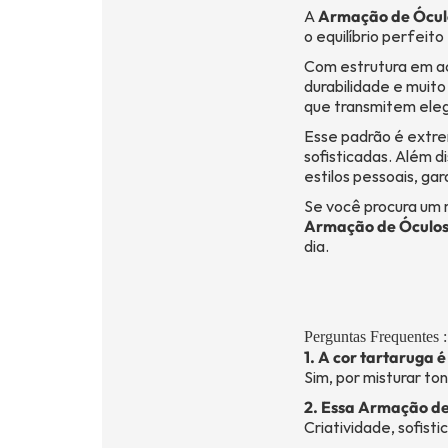
A
Armação de Ócul
o equilíbrio perfeit
Com estrutura em ac
durabilidade e muit
que transmitem elegâ
Esse padrão é extre
sofisticadas. Além di
estilos pessoais, ga
Se você procura um 
Armação de Óculo
dia.
Perguntas Frequentes :
1. A cor tartaruga 
Sim, por misturar to
2. Essa Armação d
Criatividade, sofist