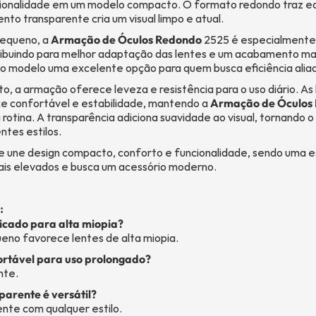
onalidade em um modelo compacto. O formato redondo traz equi
to transparente cria um visual limpo e atual.
pequeno, a
Armação de Óculos Redondo
2525 é especialmente 
tribuindo para melhor adaptação das lentes e um acabamento mai
a o modelo uma excelente opção para quem busca eficiência alia
, a armação oferece leveza e resistência para o uso diário. As
e confortável e estabilidade, mantendo a
Armação de Óculos
 rotina. A transparência adiciona suavidade ao visual, tornando o
ntes estilos.
 une design compacto, conforto e funcionalidade, sendo uma es
mais elevados e busca um acessório moderno.
:
dicado para alta miopia?
eno favorece lentes de alta miopia.
fortável para uso prolongado?
nte.
parente é versátil?
ente com qualquer estilo.