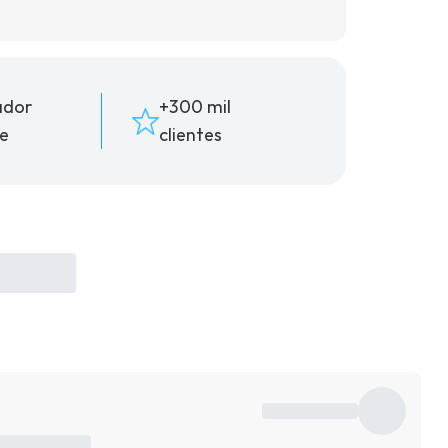
ador
+300 mil
e
clientes