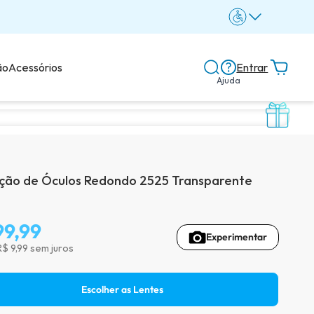
ão
Acessórios
Entrar
Ajuda
Central de ajuda
Dicas e guias
ão de Óculos Redondo 2525 Transparente
Dicas de lentes
99,99
Experimentar
R$ 9,99 sem juros
Avaliações dos clientes
Escolher as Lentes