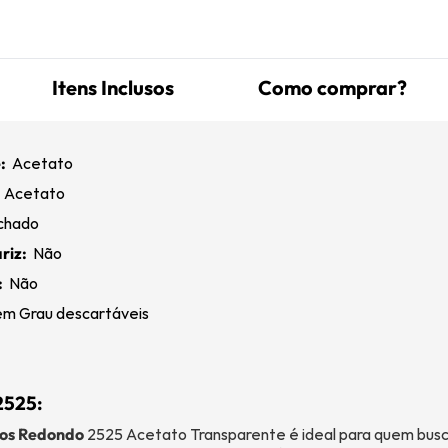
Itens Inclusos
Como comprar?
:
Acetato
:
Acetato
chado
riz:
Não
:
Não
m Grau descartáveis
2525:
os Redondo
2525 Acetato Transparente é ideal para quem busc