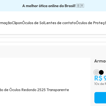
A melhor ótica online do Brasil!
Óculos completos partir: R$199
Adquira em até 10x sem juros!
Óculos de grau com preço justo!
Enviamos para todo o Brasil!
🇧🇷
💙
rmação
Clipon
Óculos de Sol
Lentes de contato
Óculos de Proteç
Armaç
R$ 
10x de 