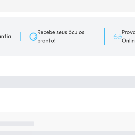
Recebe seus óculos
Prov
ntia
pronto!
Onlin