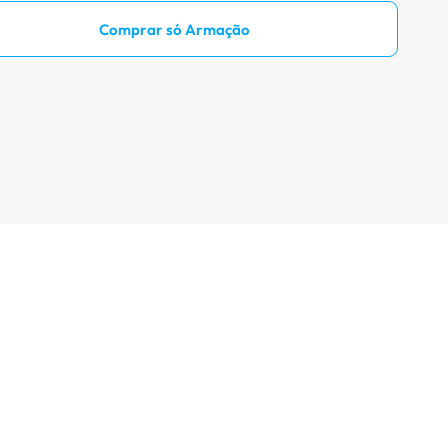
Prove óculos online
Comprar só Armação
Acompanhe seu pedido
Como comprar óculos online
Projeto Social
Livro Infantil Grátis
Central de Ajuda