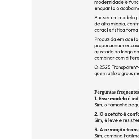
modernidade e funci
enquanto o acabamen
Por ser um modelo 
de alta miopia, con
característica torn
Produzida em acetato
proporcionam encaix
ajustada ao longo da
combinar com difere
O 2525 Transparente
quem utiliza graus 
Perguntas frequentes
1. Esse modelo é in
Sim, o tamanho pequ
2. O acetato é con
Sim, é leve e resiste
3. A armação trans
Sim, combina facilm