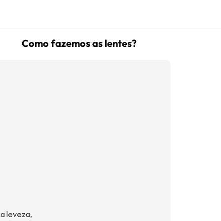
Como fazemos as lentes?
(16) 99181-5926
suporte@oticaisabeladias.com
Av. Orlando Dompieri Nº 1750 -
Franca SP
a leveza,