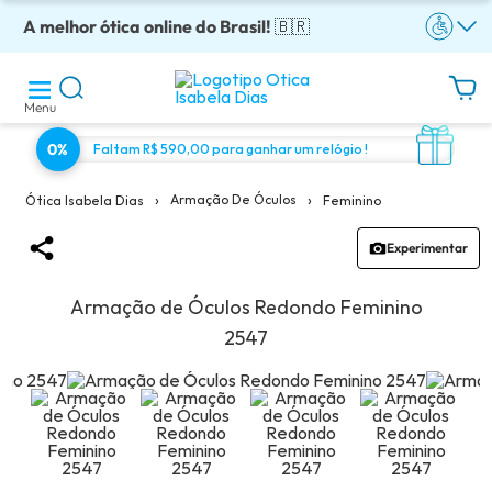
A melhor ótica online do Brasil!
Óculos completos armação + lentes a partir: R$199
Adquira em até 10x sem juros!
Enviamos para todo o Brasil!
Óculos de grau com preço justo!
🇧🇷
Menu
0%
Faltam R$ 590,00 para ganhar um relógio !
›
›
Armação De Óculos
Feminino
Ótica Isabela Dias
Experimentar
Armação de Óculos Redondo Feminino
2547