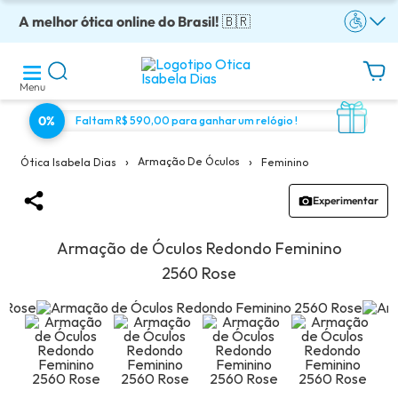
A melhor ótica online do Brasil!
Óculos completos armação + lentes a partir: R$199
Adquira em até 10x sem juros!
Enviamos para todo o Brasil!
Óculos de grau com preço justo!
🇧🇷
Menu
0%
Faltam R$ 590,00 para ganhar um relógio !
›
›
Armação De Óculos
Feminino
Ótica Isabela Dias
Experimentar
Armação de Óculos Redondo Feminino
2560 Rose