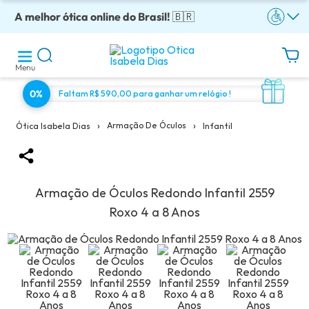
A melhor ótica online do Brasil!
Óculos completos armação + lentes a partir: R$199
Adquira em até 10x sem juros!
Enviamos para todo o Brasil!
Óculos de grau com preço justo!
🇧🇷
Menu
0%
Faltam R$ 590,00 para ganhar um relógio !
›
›
Armação De Óculos
Infantil
Ótica Isabela Dias
Armação de Óculos Redondo Infantil 2559
Roxo 4 a 8 Anos