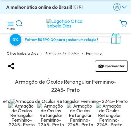
A melhor ótica online do Brasil!
Óculos completos armação + lentes a partir: R$199
Adquira em até 10x sem juros!
Enviamos para todo o Brasil!
Óculos de grau com preço justo!
🇧🇷
Menu
0%
Faltam R$ 590,00 para ganhar um relógio !
›
›
Armação De Óculos
Feminino
Ótica Isabela Dias
Experimentar
Armação de Óculos Retangular Feminino-
2245- Preto