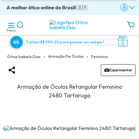
A melhor ótica online do Brasil!
Óculos completos armação + lentes a partir: R$199
Adquira em até 10x sem juros!
Enviamos para todo o Brasil!
Óculos de grau com preço justo!
🇧🇷
Menu
0%
Faltam R$ 590,00 para ganhar um relógio !
›
›
Armação De Óculos
Feminino
Ótica Isabela Dias
Experimentar
Armação de Óculos Retangular Feminino
2480 Tartaruga