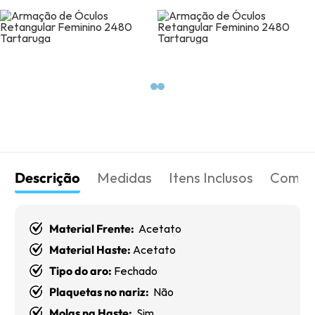
Descrição
Medidas
Itens Inclusos
Como 
Material Frente:
Acetato
Material Haste:
Acetato
Tipo do aro:
Fechado
Plaquetas no nariz:
Não
Molas na Haste:
Sim