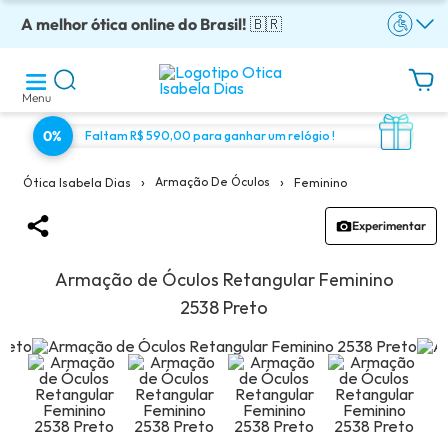
A melhor ótica online do Brasil!
Óculos completos armação + lentes a partir: R$199
Adquira em até 10x sem juros!
Enviamos para todo o Brasil!
Óculos de grau com preço justo!
🇧🇷
Menu
0%
Faltam R$ 590,00 para ganhar um relógio !
›
›
Armação De Óculos
Feminino
Ótica Isabela Dias
Experimentar
Armação de Óculos Retangular Feminino
2538 Preto