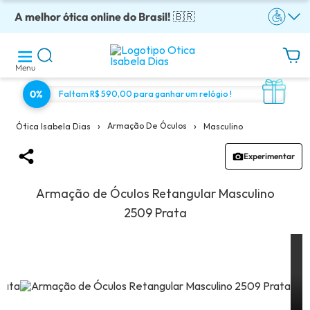
A melhor ótica online do Brasil!
Óculos completos armação + lentes a partir: R$199
Adquira em até 10x sem juros!
Enviamos para todo o Brasil!
Óculos de grau com preço justo!
🇧🇷
Menu
0%
Faltam R$ 590,00 para ganhar um relógio !
›
›
Armação De Óculos
Masculino
Ótica Isabela Dias
Experimentar
Armação de Óculos Retangular Masculino
2509 Prata