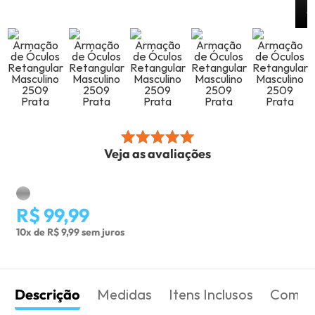
Veja as avaliações
R$ 99,99
10x de R$ 9,99 sem juros
Descrição
Medidas
Itens Inclusos
Como 