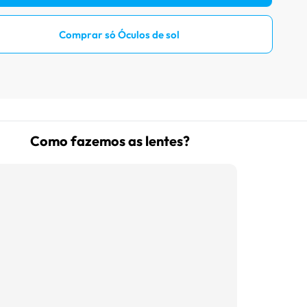
Prove óculos online
Comprar só Óculos de sol
Acompanhe seu pedido
Como comprar óculos online
Como fazemos as lentes?
Projeto Social
Livro Infantil Grátis
Central de Ajuda