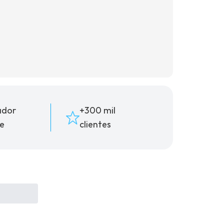
(16) 99181-5926
ador
+300 mil
suporte@oticaisabeladias.com
e
clientes
Av. Orlando Dompieri Nº 1750 -
Franca SP