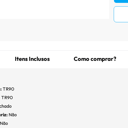
Itens Inclusos
Como comprar?
:
TR90
:
TR90
chado
riz:
Não
Não