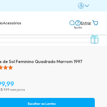
ão
Acessórios
Entrar
Ajuda
Central de ajuda
Dicas e guias
s de Sol Feminino Quadrado Marrom 1997
Dicas de lentes
99,99
Avaliações dos clientes
R$ 9,99 sem juros
Escolher as Lentes