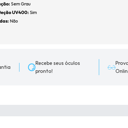
ação:
Sem Grau
oteção UV400:
Sim
adas:
Não
Recebe seus óculos
Prov
ntia
pronto!
Onlin