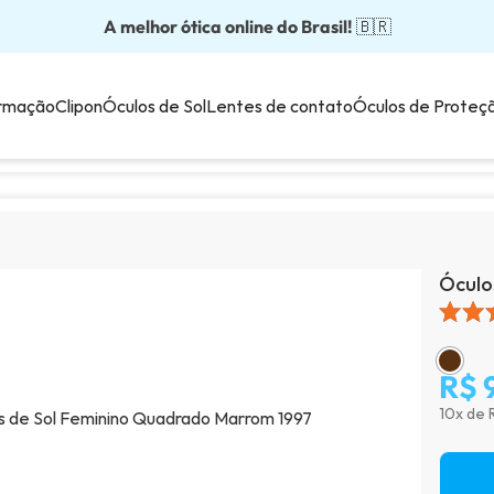
A melhor ótica online do Brasil!
Óculos completos partir: R$199
Adquira em até 10x sem juros!
Óculos de grau com preço justo!
Enviamos para todo o Brasil!
🇧🇷
💙
rmação
Clipon
Óculos de Sol
Lentes de contato
Óculos de Proteç
Óculo
R$ 
10x de 