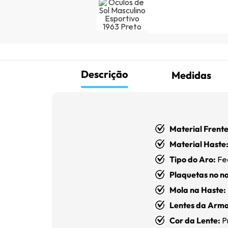
Descrição
Medidas
Material Frente
Material Haste
Tipo do Aro:
Fe
Plaquetas no na
Mola
na Haste:
Lentes da Arm
Cor da Lente
:
P