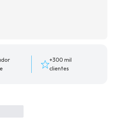
(16) 99181-5926
ador
+300 mil
e
clientes
suporte@oticaisabeladias.com
Av. Orlando Dompieri Nº 1750 -
Franca SP