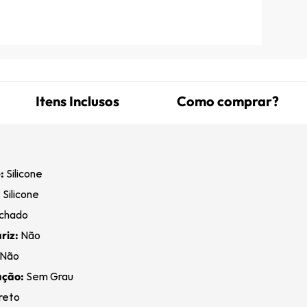
Itens Inclusos
Como comprar?
:
Silicone
:
Silicone
chado
riz:
Não
Não
ação:
Sem Grau
reto