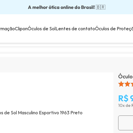
A melhor ótica online do Brasil!
Óculos completos partir: R$199
Adquira em até 10x sem juros!
Óculos de grau com preço justo!
Enviamos para todo o Brasil!
🇧🇷
💙
rmação
Clipon
Óculos de Sol
Lentes de contato
Óculos de Proteç
Óculo
R$ 
10x de 