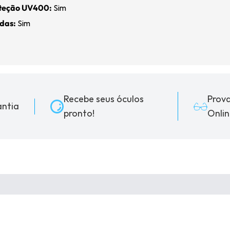
oteção UV400:
Sim
adas:
Sim
Recebe seus óculos
Prov
ntia
pronto!
Onlin