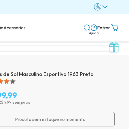
ão
Acessórios
Entrar
Ajuda
Central de ajuda
Dicas e guias
s de Sol Masculino Esportivo 1963 Preto
Dicas de lentes
99,99
R$ 9,99 sem juros
Avaliações dos clientes
Produto sem estoque no momento