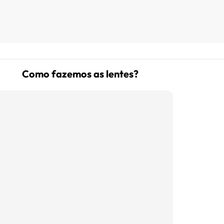
Prove óculos online
Acompanhe seu pedido
Como fazemos as lentes?
Como comprar óculos online
Projeto Social
Livro Infantil Grátis
Central de Ajuda