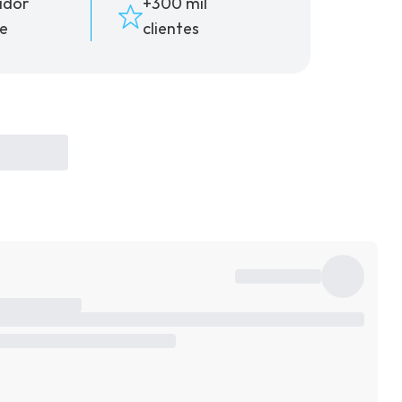
ador
+300 mil
e
clientes