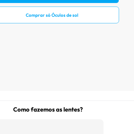
Prove óculos online
Comprar só Óculos de sol
Acompanhe seu pedido
Como comprar óculos online
Projeto Social
Como fazemos as lentes?
Livro Infantil Grátis
Central de Ajuda