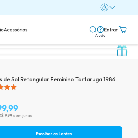
ão
Acessórios
Entrar
Ajuda
Central de ajuda
Dicas e guias
s de Sol Retangular Feminino Tartaruga 1986
Dicas de lentes
99,99
Avaliações dos clientes
R$ 9,99 sem juros
Escolher as Lentes