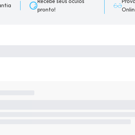
Recebe seus óculos
Prov
ntia
pronto!
Onlin