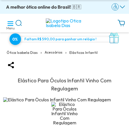
A melhor ótica online do Brasil!
Óculos completos armação + lentes a partir: R$199
Adquira em até 10x sem juros!
Enviamos para todo o Brasil!
Óculos de grau com preço justo!
🇧🇷
Menu
0%
Faltam R$ 590,00 para ganhar um relógio !
›
›
Acessórios
Elásticos Infantil
Ótica Isabela Dias
Elástico Para Óculos Infantil Vinho Com
Regulagem