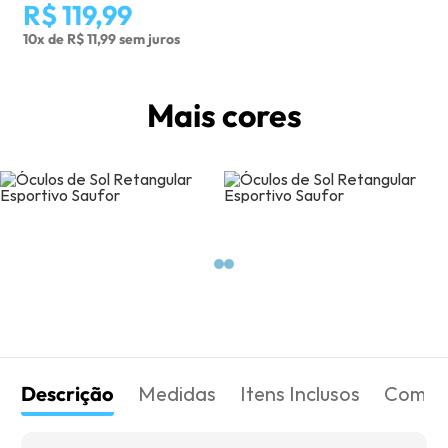
R$ 119,99
10x de R$ 11,99 sem juros
Mais cores
Descrição
Medidas
Itens Inclusos
Como 