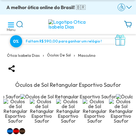
A melhor ótica online do Brasil!
Óculos completos armação + lentes a partir: R$199
Adquira em até 10x sem juros!
Enviamos para todo o Brasil!
Óculos de grau com preço justo!
🇧🇷
Menu
0%
Faltam R$ 590,00 para ganhar um relógio !
›
›
Óculos De Sol
Masculino
Ótica Isabela Dias
Óculos de Sol Retangular Esportivo Saufor