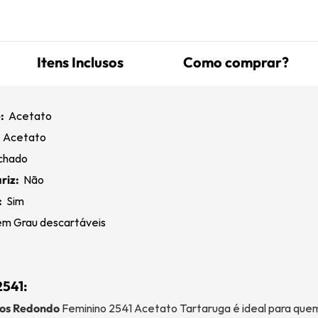
Itens Inclusos
Como comprar?
:
Acetato
:
Acetato
chado
riz:
Não
:
Sim
m Grau descartáveis
2541:
os Redondo
Feminino 2541 Acetato Tartaruga é ideal para que