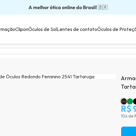
A melhor ótica online do Brasil!
Óculos completos partir: R$199
Adquira em até 10x sem juros!
Óculos de grau com preço justo!
Enviamos para todo o Brasil!
🇧🇷
💙
rmação
Clipon
Óculos de Sol
Lentes de contato
Óculos de Proteç
Armaç
Tarta
R$ 
10x de 