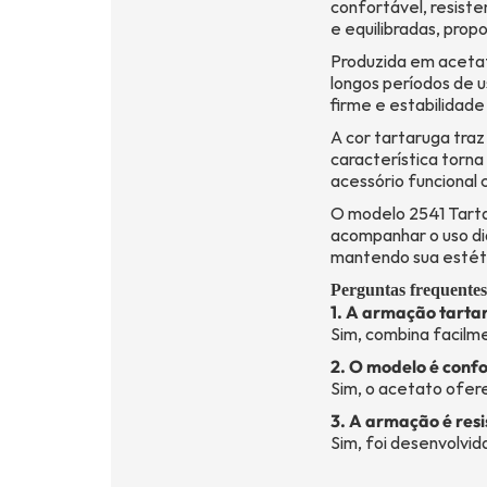
confortável, resiste
e equilibradas, pro
Produzida em acetat
longos períodos de u
firme e estabilidade
A cor tartaruga traz
característica torna
acessório funcional 
O modelo 2541 Tarta
acompanhar o uso diá
mantendo sua estét
Perguntas frequentes
1. A armação tartar
Sim, combina facilm
2. O modelo é confo
Sim, o acetato ofer
3. A armação é resi
Sim, foi desenvolvid