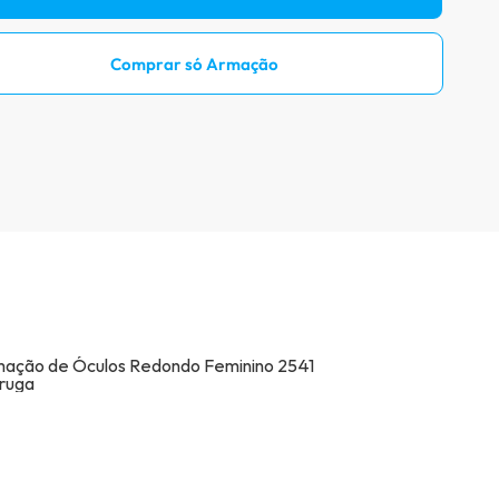
Prove óculos online
Comprar só Armação
Acompanhe seu pedido
Como comprar óculos online
Projeto Social
Livro Infantil Grátis
Central de Ajuda