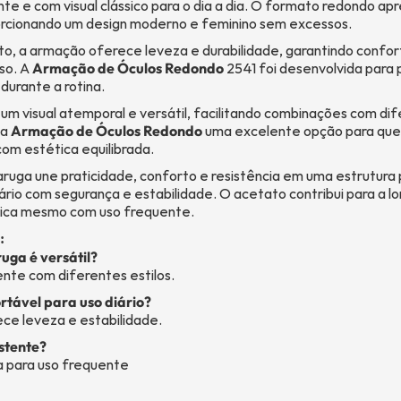
nte e com visual clássico para o dia a dia. O formato redondo ap
porcionando um design moderno e feminino sem excessos.
o, a armação oferece leveza e durabilidade, garantindo conf
so. A
Armação de Óculos Redondo
2541 foi desenvolvida para 
 durante a rotina.
 um visual atemporal e versátil, facilitando combinações com dif
 a
Armação de Óculos Redondo
uma excelente opção para qu
com estética equilibrada.
ruga une praticidade, conforto e resistência em uma estrutura
rio com segurança e estabilidade. O acetato contribui para a lon
ica mesmo com uso frequente.
:
uga é versátil?
ente com diferentes estilos.
rtável para uso diário?
ece leveza e estabilidade.
stente?
a para uso frequente