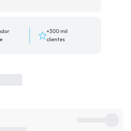
ador
+300 mil
e
clientes