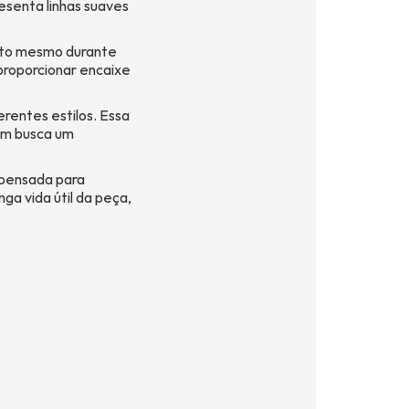
resenta linhas suaves
orto mesmo durante
proporcionar encaixe
erentes estilos. Essa
em busca um
 pensada para
ga vida útil da peça,