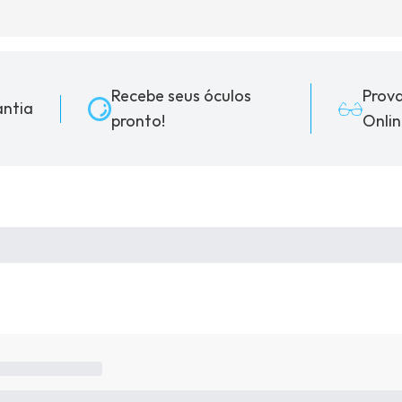
Recebe seus óculos
Prov
ntia
pronto!
Onlin