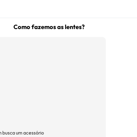
Como fazemos as lentes?
(16) 99181-5926
suporte@oticaisabeladias.com
Av. Orlando Dompieri Nº 1750 -
Franca SP
m busca um acessório