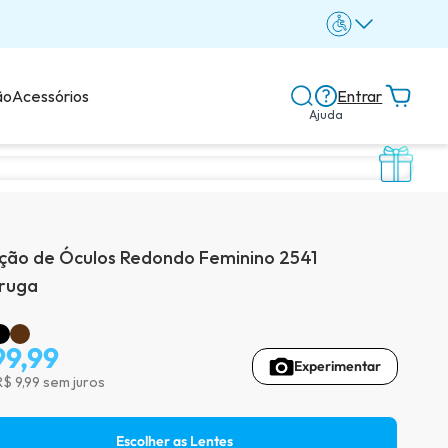
ão
Acessórios
Entrar
Ajuda
Central de ajuda
Dicas e guias
ão de Óculos Redondo Feminino 2541
Dicas de lentes
ruga
99,99
Experimentar
Avaliações dos clientes
R$ 9,99 sem juros
Escolher as Lentes