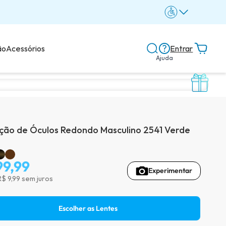
ão
Acessórios
Entrar
Ajuda
Central de ajuda
Dicas e guias
ão de Óculos Redondo Masculino 2541 Verde
Dicas de lentes
99,99
Experimentar
R$ 9,99 sem juros
Avaliações dos clientes
Escolher as Lentes