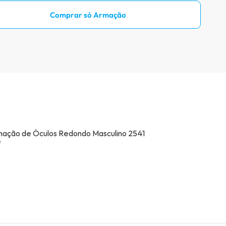
Prove óculos online
Comprar só Armação
Acompanhe seu pedido
Como comprar óculos online
Projeto Social
Livro Infantil Grátis
Central de Ajuda