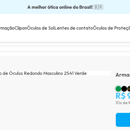
A melhor ótica online do Brasil!
Óculos completos partir: R$199
Adquira em até 10x sem juros!
Óculos de grau com preço justo!
Enviamos para todo o Brasil!
🇧🇷
💙
rmação
Clipon
Óculos de Sol
Lentes de contato
Óculos de Proteç
Armaç
R$ 
10x de 