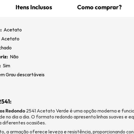
Itens Inclusos
Como comprar?
:
Acetato
:
Acetato
chado
riz:
Não
:
Sim
m Grau descartáveis
2541:
os Redondo
2541 Acetato Verde é uma opção moderna e funcio
de no dia a dia. O formato redondo apresenta linhas suaves e equ
ra diferentes ocasiões.
o, a armação oferece leveza e resistência, proporcionando co