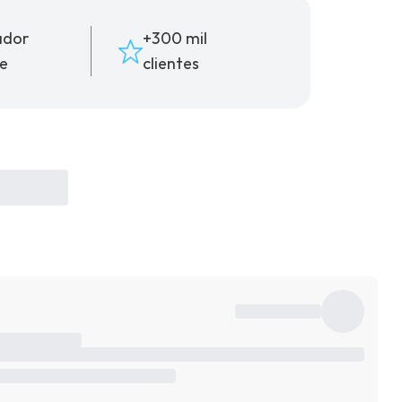
ador
+300 mil
e
clientes