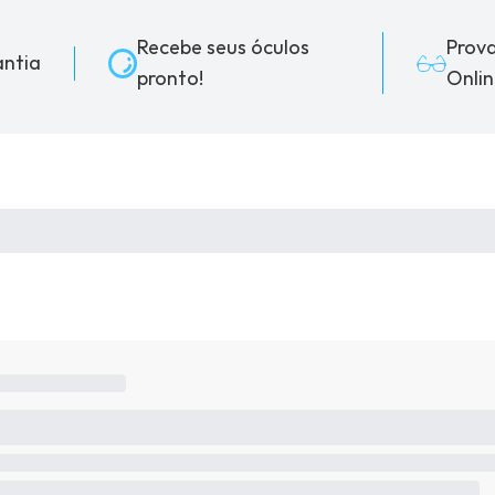
Recebe seus óculos
Prov
ntia
pronto!
Onlin