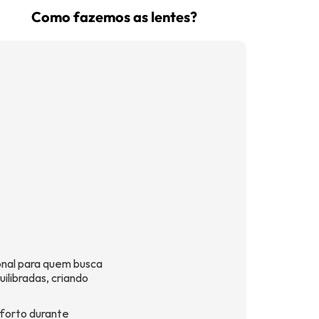
Como fazemos as lentes?
(16) 99181-5926
suporte@oticaisabeladias.com
Av. Orlando Dompieri Nº 1750 -
Franca SP
nal para quem busca
ilibradas, criando
nforto durante