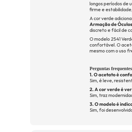
longos períodos de u
firme e estabilidad
A cor verde adiciona
Armação de Óculo
discreto e fácil de c
O modelo 2541 Verde
confortável. O aceta
mesmo com o uso fr
Perguntas frequentes
1. O acetato é conf
Sim, é leve, resiste
2. A cor verde é ver
Sim, traz modernida
3. O modelo é indi
Sim, foi desenvolvid