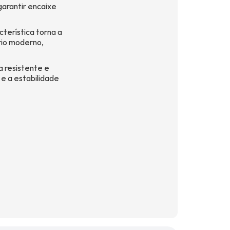
garantir encaixe
terística torna a
rio moderno,
a resistente e
 e a estabilidade